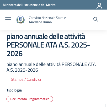
Vai ai contenuti
Vai al menu di navigazione
Vai al footer
Ministero dell'Istruzione e del Merito
Convitto Nazionale Statale
Giordano Bruno
piano annuale delle attività
PERSONALE ATA A.S. 2025-
2026
piano annuale delle attività PERSONALE ATA
A.S. 2025-2026
Stampa / Condividi
Tipologia
Documento Programmatico