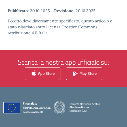
Pubblicato:
20.10.2025
-
Revisione:
20.10.2025
Eccetto dove diversamente specificato, questo articolo è
stato rilasciato sotto Licenza Creative Commons
Attribuzione 4.0 Italia.
Scarica la nostra app ufficiale su:
App Store
Play Store
Convitto Nazionale Statale
Giordano Bruno
Maddaloni (CE)
— Visita la pagina iniziale della scuola