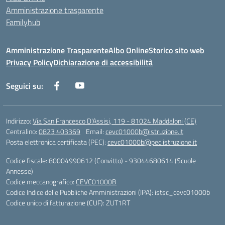
Amministrazione trasparente
Familyhub
Amministrazione Trasparente
Albo Online
Storico sito web
Privacy Policy
Dichiarazione di accessibilità
Seguici su:
Indirizzo:
Via San Francesco D'Assisi, 119 - 81024 Maddaloni (CE)
Centralino:
0823 403369
Email:
cevc01000b@istruzione.it
Posta elettronica certificata (PEC):
cevc01000b@pec.istruzione.it
Codice fiscale: 80004990612 (Convitto) - 93044680614 (Scuole
Annesse)
Codice meccanografico:
CEVC01000B
Codice Indice delle Pubbliche Amministrazioni (IPA): istsc_cevc01000b
Codice unico di fatturazione (CUF): ZUT1RT