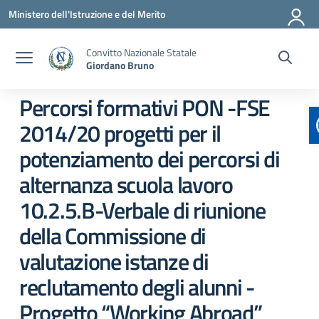
Vai ai contenuti
Vai al menu di navigazione
Vai al footer
Ministero dell'Istruzione e del Merito
Convitto Nazionale Statale
Giordano Bruno
Percorsi formativi PON -FSE
2014/20 progetti per il
potenziamento dei percorsi di
alternanza scuola lavoro
10.2.5.B-Verbale di riunione
della Commissione di
valutazione istanze di
reclutamento degli alunni -
Progetto “Working Abroad”