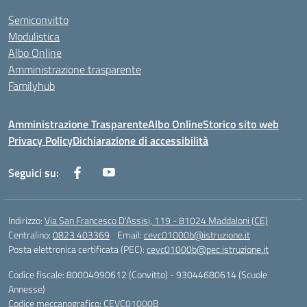
Semiconvitto
Modulistica
Albo Online
Amministrazione trasparente
Familyhub
Amministrazione Trasparente
Albo Online
Storico sito web
Privacy Policy
Dichiarazione di accessibilità
Seguici su:
Indirizzo:
Via San Francesco D'Assisi, 119 - 81024 Maddaloni (CE)
Centralino:
0823 403369
Email:
cevc01000b@istruzione.it
Posta elettronica certificata (PEC):
cevc01000b@pec.istruzione.it
Codice fiscale: 80004990612 (Convitto) - 93044680614 (Scuole
Annesse)
Codice meccanografico:
CEVC01000B