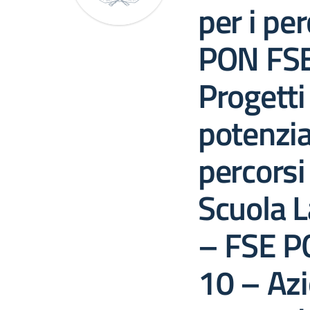
per i pe
PON FS
Progetti 
potenzi
percorsi
Scuola L
– FSE P
10 – Azi