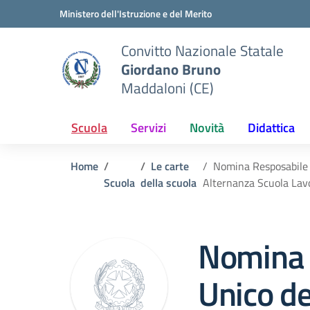
Vai ai contenuti
Vai al menu di navigazione
Vai al footer
Ministero dell'Istruzione e del Merito
Convitto Nazionale Statale
Giordano Bruno
Maddaloni (CE)
Scuola
Servizi
Novità
Didattica
Home
Le carte
Nomina Resposabile U
Scuola
della scuola
Alternanza Scuola Lav
Nomina 
Unico d