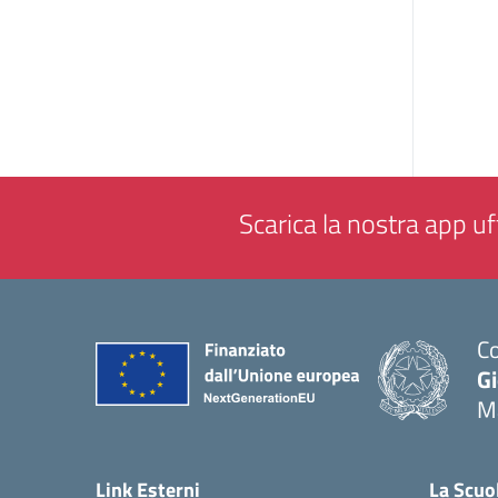
Scarica la nostra app uff
Co
G
M
— 
Link Esterni
La Scuo