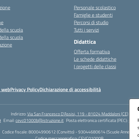
zione
Personale scolastico
Famiglie e studenti
ne
Percorsi di studio
della scuola
Tutti i servizi
della scuola
Didattica
azione
Offerta formativa
Le schede didattiche
I progetti delle classi
o web
Privacy Policy
Dichiarazione di accessibilità
Indirizzo:
Via San Francesco D'Assisi, 119 - 81024 Maddaloni (CE)
9
Email:
cevc01000b@istruzione.it
Posta elettronica certificata (PEC):
cevc0
Codice fiscale: 80004990612 (Convitto) - 93044680614 (Scuole Annesse)
Codice meccanografico:
CEVC01000B