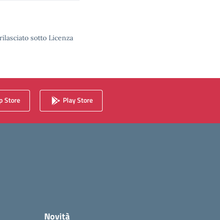
rilasciato sotto Licenza
 Store
Play Store
Novità