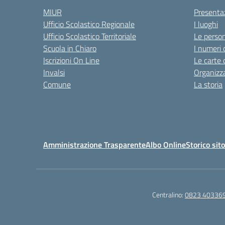
MIUR
Presenta
Ufficio Scolastico Regionale
I luoghi
Ufficio Scolastico Territoriale
Le perso
Scuola in Chiaro
I numeri 
Iscrizioni On Line
Le carte 
Invalsi
Organizz
Comune
La storia
Amministrazione Trasparente
Albo Online
Storico sit
Centralino:
0823 40336