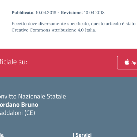
Pubblicato:
10.04.2018
-
Revisione:
10.04.2018
Eccetto dove diversamente specificato, questo articolo è stato 
Creative Commons Attribuzione 4.0 Italia.
iciale su:
App
nvitto Nazionale Statale
iordano Bruno
addaloni (CE)
Visita la pagina iniziale della scuola
la
I Servizi