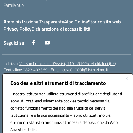
Familyhub
Amministrazione Trasparente
Albo Online
Storico sito web
Privacy Policy
Dichiarazione di accessibilità
Seguici su:
Indirizzo:
Via San Francesco D'Assisi, 119 - 81024 Maddaloni (CE)
Centralino:
0823 403369
Email:
cevc01000b@istruzione.it
Posta elettronica certificata (PEC):
cevc01000b@pec.istruzione.it
Cookies e altri strumenti di tracciamento
Codice fiscale: 80004990612 (Convitto) - 93044680614 (Scuole
Annesse)
Il nostro Istituto non utilizza strumenti di profilazione degli utenti -
Codice meccanografico:
CEVC01000B
sono utilizzati esclusivamente cookies tecnici necessari al
Codice Indice delle Pubbliche Amministrazioni (IPA): istsc_cevc01000b
corretto funzionamento del sito, alla fruibilità dei servizi
Codice unico di fatturazione (CUF): ZUT1RT
istituzionali e alla sua accessibilità – sono utilizzati, inoltre,
strumenti statistici anonimizzati messi a disposizione da Web
Analytics Italia.