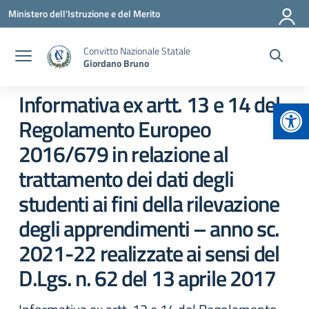
Vai ai contenuti
Vai al menu di navigazione
Vai al footer
Ministero dell'Istruzione e del Merito
Convitto Nazionale Statale
Giordano Bruno
Informativa ex artt. 13 e 14 del
Apr
Regolamento Europeo
2016/679 in relazione al
trattamento dei dati degli
studenti ai fini della rilevazione
degli apprendimenti – anno sc.
2021-22 realizzate ai sensi del
D.Lgs. n. 62 del 13 aprile 2017