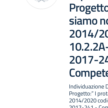
Progetto
siamo n
2014/20
10.2.2
2017-2
Compete
Individuazione D
Progetto:” I pr
2014/2020 codi
2017-241 - Com