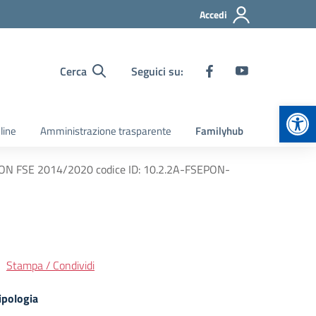
Accedi
Cerca
Seguici su:
Apr
line
Amministrazione trasparente
Familyhub
i”/PON FSE 2014/2020 codice ID: 10.2.2A-FSEPON-
Stampa / Condividi
ipologia