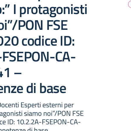
:” I protagonisti
oi”/PON FSE
20 codice ID:
A-FSEPON-CA-
41 –
nze di base
ocenti Esperti esterni per
otagonisti siamo noi”/PON FSE
ce ID: 10.2.2A-FSEPON-CA-
petenze di base