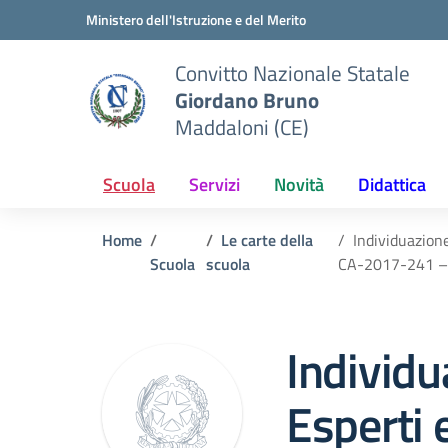
Vai ai contenuti
Vai al menu di navigazione
Vai al footer
Ministero dell'Istruzione e del Merito
Convitto Nazionale Statale
Giordano Bruno
Maddaloni (CE)
Scuola
Servizi
Novità
Didattica
Home
Le carte della
Individuazion
Scuola
scuola
CA-2017-241 – 
Individu
Esperti 