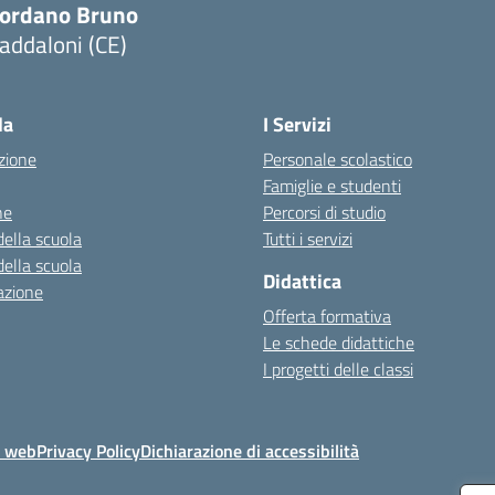
iordano Bruno
addaloni (CE)
Visita la pagina iniziale della scuola
la
I Servizi
zione
Personale scolastico
Famiglie e studenti
ne
Percorsi di studio
della scuola
Tutti i servizi
della scuola
Didattica
azione
Offerta formativa
Le schede didattiche
I progetti delle classi
o web
Privacy Policy
Dichiarazione di accessibilità