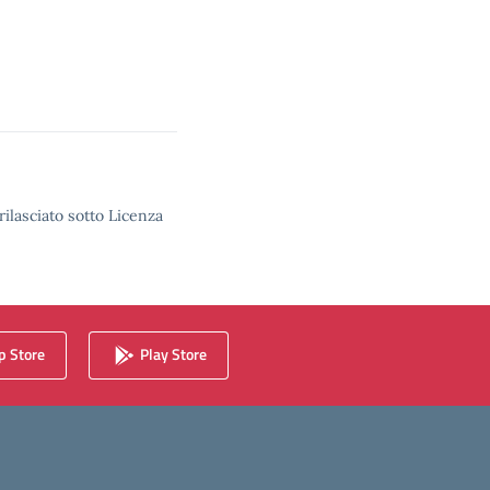
rilasciato sotto Licenza
 Store
Play Store