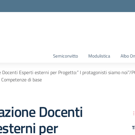
Semiconvitto
Modulistica
Albo On
e Docenti Esperti esterni per Progetto:” I protagonisti siamo no
Competenze di base
azione Docenti
esterni per
T