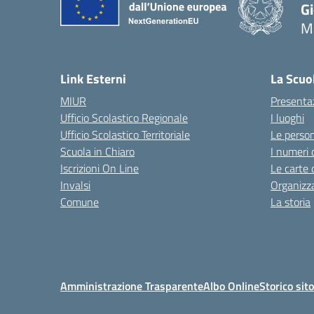
G
M
— 
Link Esterni
La Scuo
MIUR
Presenta
Ufficio Scolastico Regionale
I luoghi
Ufficio Scolastico Territoriale
Le perso
Scuola in Chiaro
I numeri 
Iscrizioni On Line
Le carte 
Invalsi
Organizz
Comune
La storia
Amministrazione Trasparente
Albo Online
Storico sit