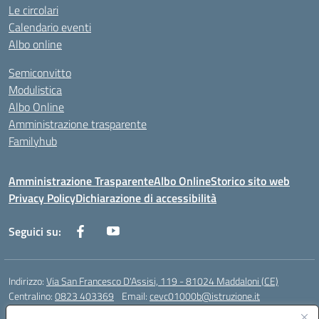
Le circolari
Calendario eventi
Albo online
Semiconvitto
Modulistica
Albo Online
Amministrazione trasparente
Familyhub
Amministrazione Trasparente
Albo Online
Storico sito web
Privacy Policy
Dichiarazione di accessibilità
Seguici su:
Indirizzo:
Via San Francesco D'Assisi, 119 - 81024 Maddaloni (CE)
Centralino:
0823 403369
Email:
cevc01000b@istruzione.it
Posta elettronica certificata (PEC):
cevc01000b@pec.istruzione.it