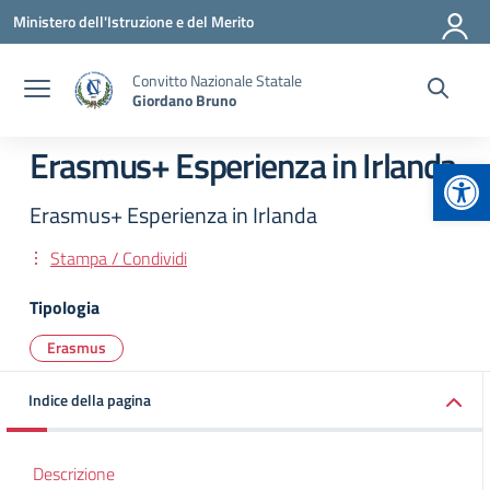
Vai ai contenuti
Vai al menu di navigazione
Vai al footer
Ministero dell'Istruzione e del Merito
Convitto Nazionale Statale
Giordano Bruno
Erasmus+ Esperienza in Irlanda
Apr
Erasmus+ Esperienza in Irlanda
Stampa / Condividi
Tipologia
Erasmus
Indice della pagina
Descrizione