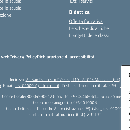
della scuola
Tutti i servizi
della scuola
Didattica
azione
Offerta formativa
Le schede didattiche
I progetti delle classi
o web
Privacy Policy
Dichiarazione di accessibilità
Indirizzo:
Via San Francesco D'Assisi, 119 - 81024 Maddaloni (CE)
9
Email:
cevc01000b@istruzione.it
Posta elettronica certificata (PEC):
cevc0
Codice fiscale: 80004990612 (Convitto) - 93044680614 (Scuole Annesse)
Codice meccanografico:
CEVC01000B
Codice Indice delle Pubbliche Amministrazioni (IPA): istsc_cevc01000b
Codice unico di fatturazione (CUF): ZUT1RT