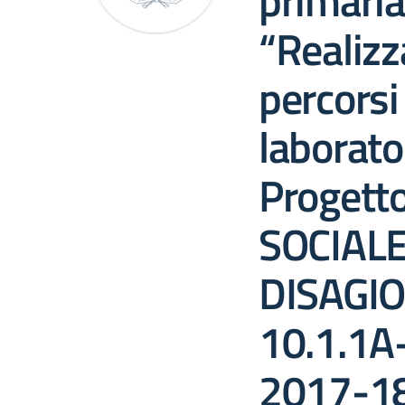
primaria
“Realizz
percorsi
laborator
Progett
SOCIALE
DISAGIO
10.1.1
2017-181