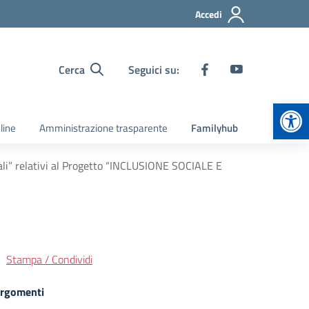
Accedi
Cerca
Seguici su:
Apr
line
Amministrazione trasparente
Familyhub
iali” relativi al Progetto “INCLUSIONE SOCIALE E
Stampa / Condividi
rgomenti