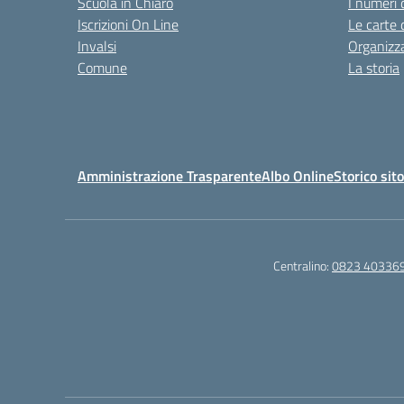
Scuola in Chiaro
I numeri 
Iscrizioni On Line
Le carte 
Invalsi
Organizz
Comune
La storia
Amministrazione Trasparente
Albo Online
Storico sit
Centralino:
0823 40336