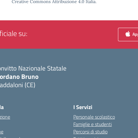
Creative Commons Attribuzione 4.0 Italia.
iciale su:
App
nvitto Nazionale Statale
iordano Bruno
addaloni (CE)
Visita la pagina iniziale della scuola
la
I Servizi
zione
Personale scolastico
Famiglie e studenti
ne
Percorsi di studio