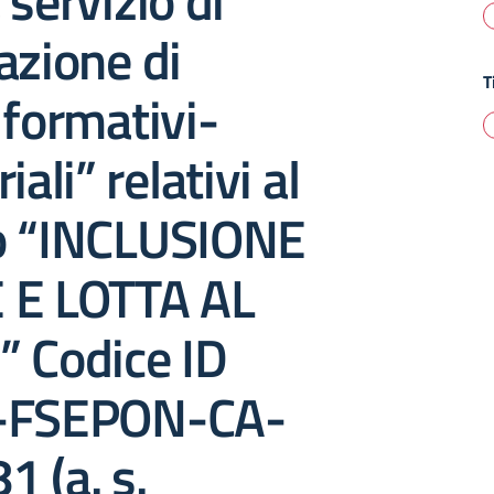
 servizio di
azione di
T
 formativi-
iali” relativi al
o “INCLUSIONE
 E LOTTA AL
” Codice ID
A-FSEPON-CA-
 (a. s.