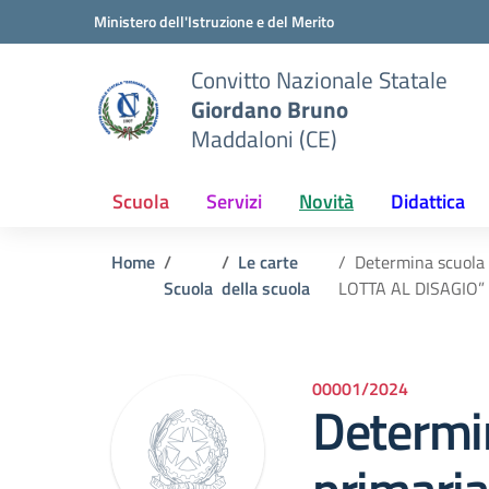
Vai ai contenuti
Vai al menu di navigazione
Vai al footer
Ministero dell'Istruzione e del Merito
Convitto Nazionale Statale
Giordano Bruno
Maddaloni (CE)
Scuola
Servizi
Novità
Didattica
Home
Le carte
Determina scuola p
Scuola
della scuola
LOTTA AL DISAGIO” 
00001/2024
Determi