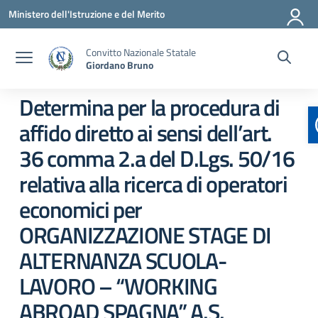
Vai ai contenuti
Vai al menu di navigazione
Vai al footer
Ministero dell'Istruzione e del Merito
Convitto Nazionale Statale
Giordano Bruno
Determina per la procedura di
affido diretto ai sensi dell’art.
36 comma 2.a del D.Lgs. 50/16
relativa alla ricerca di operatori
economici per
ORGANIZZAZIONE STAGE DI
ALTERNANZA SCUOLA-
LAVORO – “WORKING
ABROAD SPAGNA” A.S.