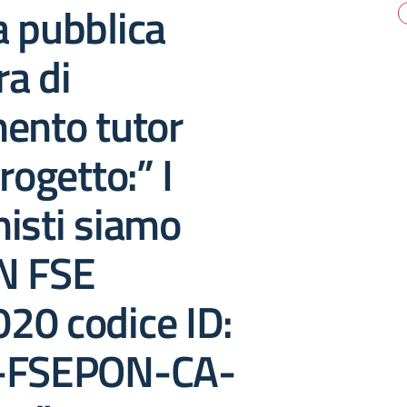
 pubblica
a di
ento tutor
rogetto:” I
isti siamo
N FSE
20 codice ID:
A-FSEPON-CA-