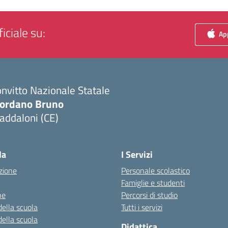
iciale su:
App
nvitto Nazionale Statale
iordano Bruno
addaloni (CE)
Visita la pagina iniziale della scuola
la
I Servizi
zione
Personale scolastico
Famiglie e studenti
ne
Percorsi di studio
della scuola
Tutti i servizi
della scuola
Didattica