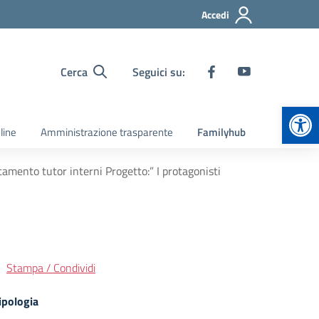
Accedi
Cerca
Seguici su:
Apr
line
Amministrazione trasparente
Familyhub
tamento tutor interni Progetto:” I protagonisti
Stampa / Condividi
ipologia