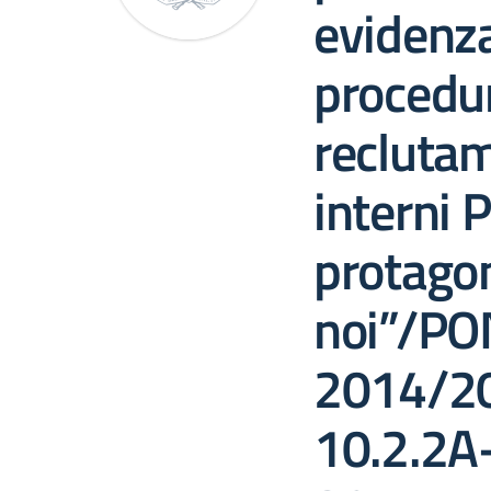
evidenza
procedur
reclutam
interni P
protagon
noi”/PO
2014/20
10.2.2