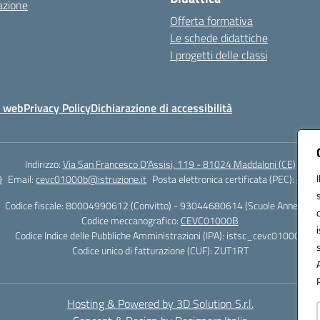
azione
Offerta formativa
Le schede didattiche
I progetti delle classi
o web
Privacy Policy
Dichiarazione di accessibilità
Indirizzo:
Via San Francesco D'Assisi, 119 - 81024 Maddaloni (CE)
9
Email:
cevc01000b@istruzione.it
Posta elettronica certificata (PEC):
cevc0
Codice fiscale: 80004990612 (Convitto) - 93044680614 (Scuole Annesse)
Codice meccanografico:
CEVC01000B
Codice Indice delle Pubbliche Amministrazioni (IPA): istsc_cevc01000b
Codice unico di fatturazione (CUF): ZUT1RT
Hosting & Powered by 3D Solution S.r.l.