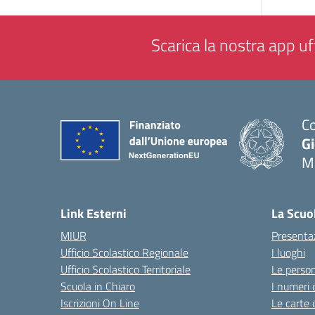
Scarica la nostra app uff
Co
G
M
— 
Link Esterni
La Scuo
MIUR
Presenta
Ufficio Scolastico Regionale
I luoghi
Ufficio Scolastico Territoriale
Le perso
Scuola in Chiaro
I numeri 
Iscrizioni On Line
Le carte 