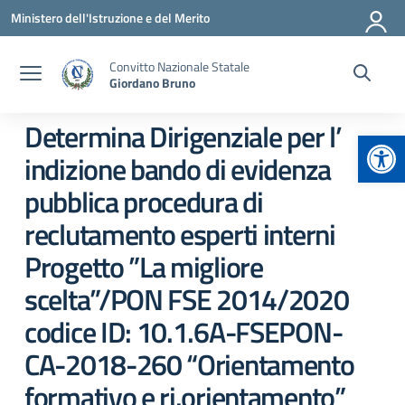
Vai ai contenuti
Vai al menu di navigazione
Vai al footer
Ministero dell'Istruzione e del Merito
Convitto Nazionale Statale
Giordano Bruno
Determina Dirigenziale per l’
Apr
indizione bando di evidenza
pubblica procedura di
reclutamento esperti interni
Progetto ”La migliore
scelta”/PON FSE 2014/2020
codice ID: 10.1.6A-FSEPON-
CA-2018-260 “Orientamento
formativo e ri.orientamento”