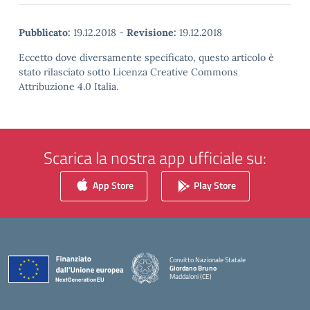
Pubblicato:
19.12.2018
-
Revisione:
19.12.2018
Eccetto dove diversamente specificato, questo articolo è
stato rilasciato sotto Licenza Creative Commons
Attribuzione 4.0 Italia.
Scarica la nostra app ufficiale su:
App Store
Play Store
Convitto Nazionale Statale
Giordano Bruno
Maddaloni (CE)
— Visita la pagina iniziale della scuola