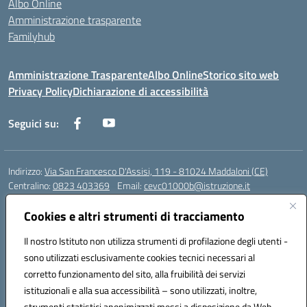
Albo Online
Amministrazione trasparente
Familyhub
Amministrazione Trasparente
Albo Online
Storico sito web
Privacy Policy
Dichiarazione di accessibilità
Seguici su:
Indirizzo:
Via San Francesco D'Assisi, 119 - 81024 Maddaloni (CE)
Centralino:
0823 403369
Email:
cevc01000b@istruzione.it
Posta elettronica certificata (PEC):
cevc01000b@pec.istruzione.it
Cookies e altri strumenti di tracciamento
Codice fiscale: 80004990612 (Convitto) - 93044680614 (Scuole
Annesse)
Il nostro Istituto non utilizza strumenti di profilazione degli utenti -
Codice meccanografico:
CEVC01000B
sono utilizzati esclusivamente cookies tecnici necessari al
Codice Indice delle Pubbliche Amministrazioni (IPA): istsc_cevc01000b
corretto funzionamento del sito, alla fruibilità dei servizi
Codice unico di fatturazione (CUF): ZUT1RT
istituzionali e alla sua accessibilità – sono utilizzati, inoltre,
strumenti statistici anonimizzati messi a disposizione da Web