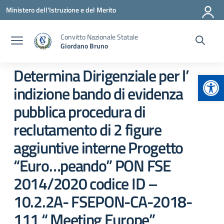
Vai ai contenuti
Vai al menu di navigazione
Vai al footer
Ministero dell'Istruzione e del Merito
Convitto Nazionale Statale
Giordano Bruno
Determina Dirigenziale per l’
Apr
indizione bando di evidenza
pubblica procedura di
reclutamento di 2 figure
aggiuntive interne Progetto
“Euro…peando” PON FSE
2014/2020 codice ID –
10.2.2A- FSEPON-CA-2018-
111 “ Meeting Europe”