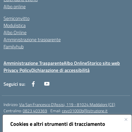
Albo online
Semiconvitto
Modulistica
Albo Online
Amministrazione trasparente
Familyhub
Amministrazione Trasparente
Albo Online
Storico sito web
Privacy Policy
Dichiarazione di accessibilità
Seguici su:
Indirizzo:
Via San Francesco D'Assisi, 119 - 81024 Maddaloni (CE)
Centralino:
0823 403369
Email:
cevc01000b@istruzione.it
Posta elettronica certificata (PEC):
cevc01000b@pec.istruzione.it
Cookies e altri strumenti di tracciamento
Codice fiscale: 80004990612 (Convitto) - 93044680614 (Scuole