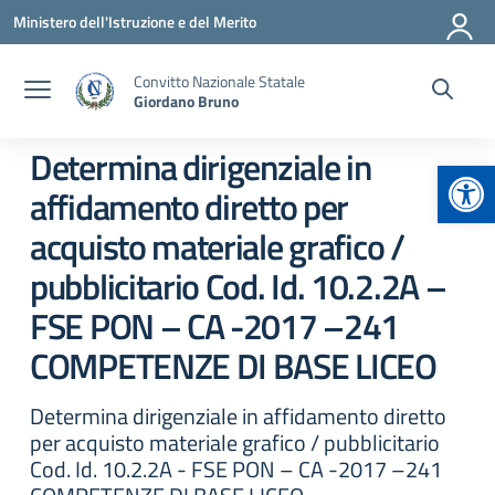
Vai ai contenuti
Vai al menu di navigazione
Vai al footer
Ministero dell'Istruzione e del Merito
Convitto Nazionale Statale
Giordano Bruno
Determina dirigenziale in
Apr
affidamento diretto per
acquisto materiale grafico /
pubblicitario Cod. Id. 10.2.2A –
FSE PON – CA -2017 –241
COMPETENZE DI BASE LICEO
Determina dirigenziale in affidamento diretto
per acquisto materiale grafico / pubblicitario
Cod. Id. 10.2.2A - FSE PON – CA -2017 –241