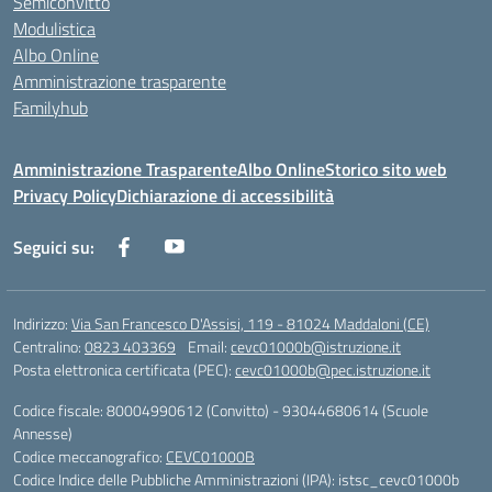
Semiconvitto
Modulistica
Albo Online
Amministrazione trasparente
Familyhub
Amministrazione Trasparente
Albo Online
Storico sito web
Privacy Policy
Dichiarazione di accessibilità
Seguici su:
Indirizzo:
Via San Francesco D'Assisi, 119 - 81024 Maddaloni (CE)
Centralino:
0823 403369
Email:
cevc01000b@istruzione.it
Posta elettronica certificata (PEC):
cevc01000b@pec.istruzione.it
Codice fiscale: 80004990612 (Convitto) - 93044680614 (Scuole
Annesse)
Codice meccanografico:
CEVC01000B
Codice Indice delle Pubbliche Amministrazioni (IPA): istsc_cevc01000b