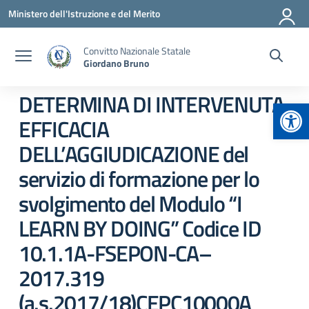
Vai ai contenuti
Vai al menu di navigazione
Vai al footer
Ministero dell'Istruzione e del Merito
Convitto Nazionale Statale
Giordano Bruno
DETERMINA DI INTERVENUTA
Apr
EFFICACIA
DELL’AGGIUDICAZIONE del
servizio di formazione per lo
svolgimento del Modulo “I
LEARN BY DOING” Codice ID
10.1.1A-FSEPON-CA–
2017.319
(a.s.2017/18)CEPC10000A