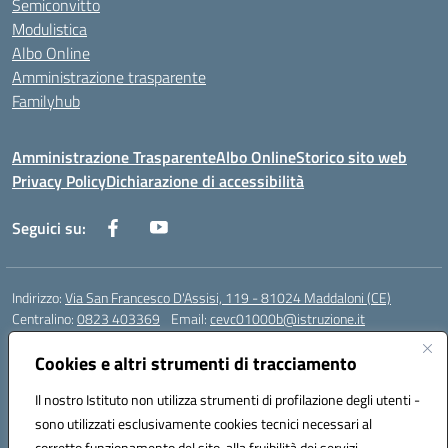
Semiconvitto
Modulistica
Albo Online
Amministrazione trasparente
Familyhub
Amministrazione Trasparente
Albo Online
Storico sito web
Privacy Policy
Dichiarazione di accessibilità
Seguici su:
Indirizzo:
Via San Francesco D'Assisi, 119 - 81024 Maddaloni (CE)
Centralino:
0823 403369
Email:
cevc01000b@istruzione.it
Posta elettronica certificata (PEC):
cevc01000b@pec.istruzione.it
Cookies e altri strumenti di tracciamento
Codice fiscale: 80004990612 (Convitto) - 93044680614 (Scuole
Annesse)
Il nostro Istituto non utilizza strumenti di profilazione degli utenti -
Codice meccanografico:
CEVC01000B
sono utilizzati esclusivamente cookies tecnici necessari al
Codice Indice delle Pubbliche Amministrazioni (IPA): istsc_cevc01000b
corretto funzionamento del sito, alla fruibilità dei servizi