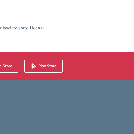
rilasciato sotto Licenza
 Store
Play Store