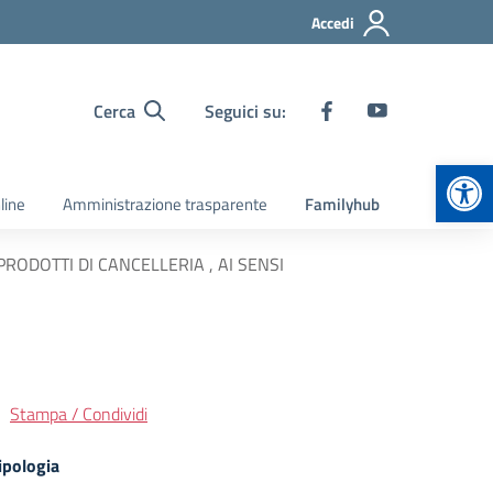
Accedi
Cerca
Seguici su:
Apr
line
Amministrazione trasparente
Familyhub
RODOTTI DI CANCELLERIA , AI SENSI
Stampa / Condividi
ipologia