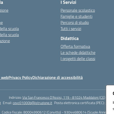
la
I Servizi
zione
Personale scolastico
Famiglie e studenti
ne
Percorsi di studio
della scuola
Tutti i servizi
della scuola
Didattica
azione
Offerta formativa
Le schede didattiche
I progetti delle classi
o web
Privacy Policy
Dichiarazione di accessibilità
Indirizzo:
Via San Francesco D'Assisi, 119 - 81024 Maddaloni (CE)
9
Email:
cevc01000b@istruzione.it
Posta elettronica certificata (PEC):
cevc0
Codice fiscale: 80004990612 (Convitto) - 93044680614 (Scuole Annesse)