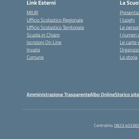
Link Esterni
La Scuo
MIUR
Presenta
Ufficio Scolastico Regionale
I luoghi
Ufficio Scolastico Territoriale
Le perso
Scuola in Chiaro
I numeri 
Iscrizioni On Line
Le carte 
Invalsi
Organizz
Comune
La storia
Amministrazione Trasparente
Albo Online
Storico sit
Centralino:
0823 40336