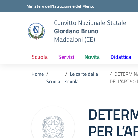
Vai ai contenuti
Vai al menu di navigazione
Vai al footer
Ministero dell'Istruzione e del Merito
Convitto Nazionale Statale
Giordano Bruno
Maddaloni (CE)
Scuola
Servizi
Novità
Didattica
Home
Le carte della
DETERMINA
Scuola
scuola
DELL’ART.50 
DETERM
PER L’