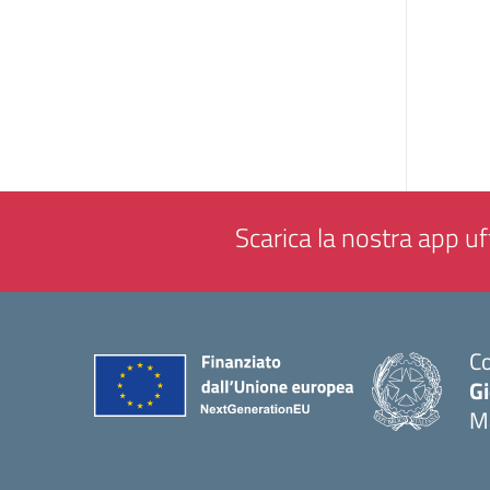
Scarica la nostra app uff
Co
G
M
— 