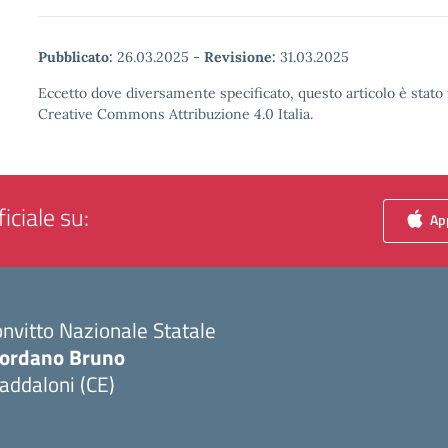
Pubblicato:
26.03.2025
-
Revisione:
31.03.2025
Eccetto dove diversamente specificato, questo articolo è stato 
Creative Commons Attribuzione 4.0 Italia.
iciale su:
App
nvitto Nazionale Statale
iordano Bruno
addaloni (CE)
Visita la pagina iniziale della scuola