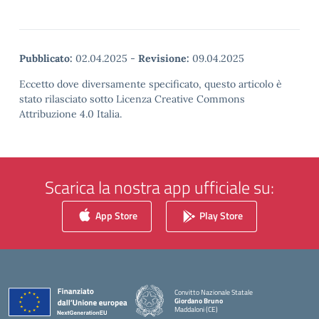
Pubblicato:
02.04.2025
-
Revisione:
09.04.2025
Eccetto dove diversamente specificato, questo articolo è
stato rilasciato sotto Licenza Creative Commons
Attribuzione 4.0 Italia.
Scarica la nostra app ufficiale su:
App Store
Play Store
Convitto Nazionale Statale
Giordano Bruno
Maddaloni (CE)
— Visita la pagina iniziale della scuola