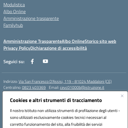
Modulistica
Albo Online
Amministrazione trasparente
Familyhub
Amministrazione Trasparente
Albo Online
Storico sito web
Privacy Policy
Dichiarazione di accessibilità
Seguici su:
Indirizzo:
Via San Francesco D'Assisi, 119 - 81024 Maddaloni (CE)
Centralino:
0823 403369
Email:
cevc01000b@istruzione.it
Posta elettronica certificata (PEC):
cevc01000b@pec.istruzione.it
Cookies e altri strumenti di tracciamento
Codice fiscale: 80004990612 (Convitto) - 93044680614 (Scuole
Annesse)
Il nostro Istituto non utilizza strumenti di profilazione degli utenti -
Codice meccanografico:
CEVC01000B
sono utilizzati esclusivamente cookies tecnici necessari al
Codice Indice delle Pubbliche Amministrazioni (IPA): istsc_cevc01000b
corretto funzionamento del sito, alla fruibilità dei servizi
Codice unico di fatturazione (CUF): ZUT1RT