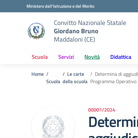
Vai ai contenuti
Vai al menu di navigazione
Vai al footer
Ministero dell'Istruzione e del Merito
Convitto Nazionale Statale
Giordano Bruno
Maddaloni (CE)
Scuola
Servizi
Novità
Didattica
Home
Le carte
Determina di aggiudi
Scuola
della scuola
Programma Operativo N
00001/2024
Determi