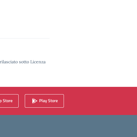
rilasciato sotto Licenza
 Store
Play Store