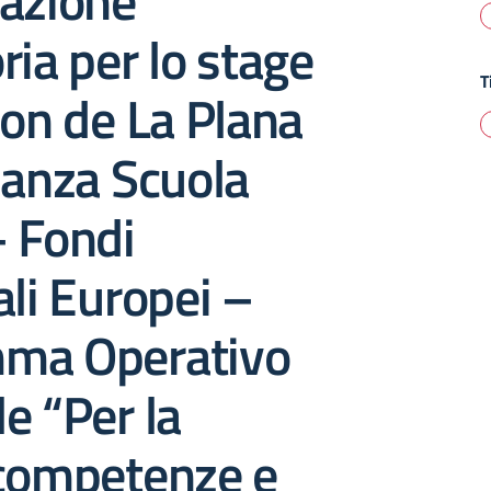
cazione
ria per lo stage
T
lon de La Plana
nanza Scuola
– Fondi
ali Europei –
ma Operativo
e “Per la
 competenze e