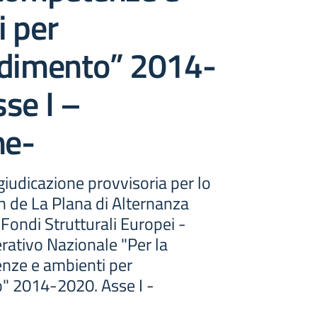
i per
ndimento” 2014-
se I –
ne-
iudicazione provvisoria per lo
n de La Plana di Alternanza
Fondi Strutturali Europei -
tivo Nazionale "Per la
nze e ambienti per
" 2014-2020. Asse I -