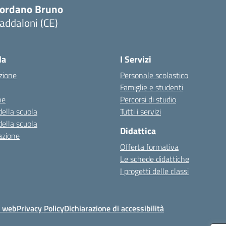
iordano Bruno
addaloni (CE)
Visita la pagina iniziale della scuola
la
I Servizi
zione
Personale scolastico
Famiglie e studenti
ne
Percorsi di studio
della scuola
Tutti i servizi
della scuola
Didattica
azione
Offerta formativa
Le schede didattiche
I progetti delle classi
o web
Privacy Policy
Dichiarazione di accessibilità