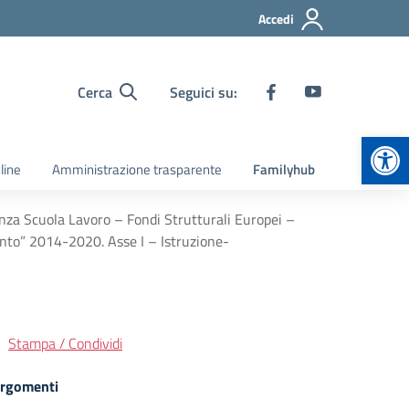
Accedi
Cerca
Seguici su:
Apr
line
Amministrazione trasparente
Familyhub
anza Scuola Lavoro – Fondi Strutturali Europei –
nto” 2014-2020. Asse I – Istruzione-
Stampa / Condividi
rgomenti