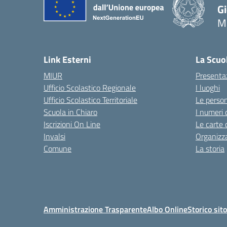
G
M
— 
Link Esterni
La Scuo
MIUR
Presenta
Ufficio Scolastico Regionale
I luoghi
Ufficio Scolastico Territoriale
Le perso
Scuola in Chiaro
I numeri 
Iscrizioni On Line
Le carte 
Invalsi
Organizz
Comune
La storia
Amministrazione Trasparente
Albo Online
Storico sit