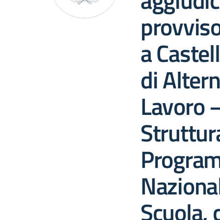
aggiudi
provviso
a Castel
di Alter
Lavoro 
Struttur
Program
Nazional
Scuola,