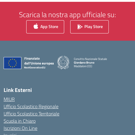
Scarica la nostra app ufficiale su:
App Store
Play Store
Convitto Nazionale Statale
Giordano Bruno
Maddaloni (CE)
— Visita la pagina iniziale della scuola
Link Esterni
MIUR
Ufficio Scolastico Regionale
Ufficio Scolastico Territoriale
Scuola in Chiaro
Iscrizioni On Line