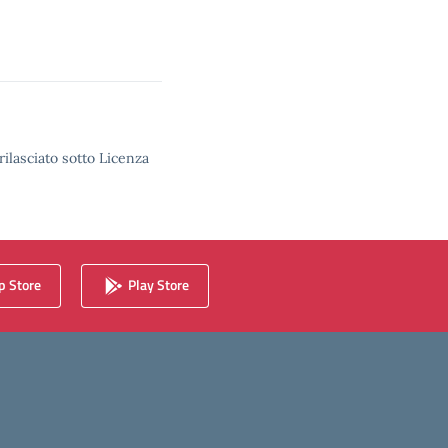
rilasciato sotto Licenza
 Store
Play Store