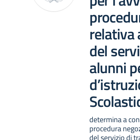
per l’avv
procedu
relativa
del serv
alunni p
d’istruz
Scolast
determina a cont
procedura negozi
del servizio di t