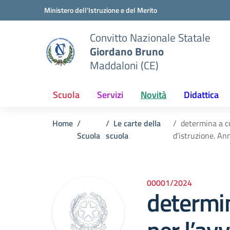
Vai ai contenuti
Vai al menu di navigazione
Vai al footer
Ministero dell'Istruzione e del Merito
Convitto Nazionale Statale
Giordano Bruno
Maddaloni (CE)
Scuola
Servizi
Novità
Didattica
Home
Le carte della
determina a co
Scuola
scuola
d’istruzione. A
00001/2024
determin