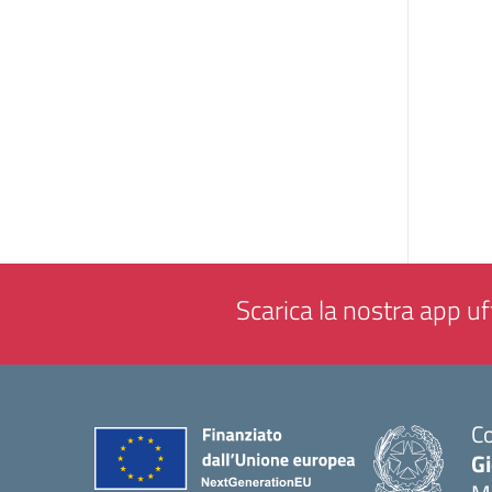
Scarica la nostra app uff
Co
G