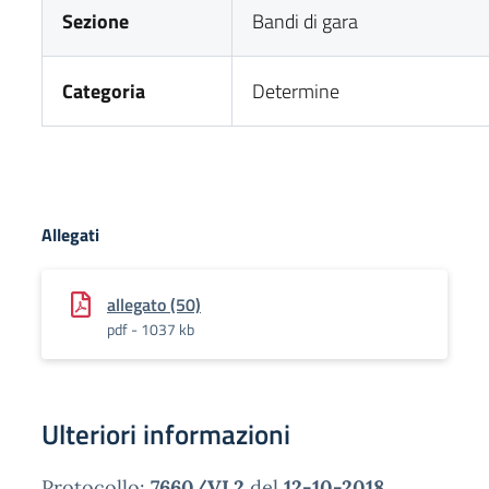
Sezione
Bandi di gara
Categoria
Determine
Allegati
allegato (50)
pdf - 1037 kb
Ulteriori informazioni
Protocollo:
7660/VI.2
del
12-10-2018