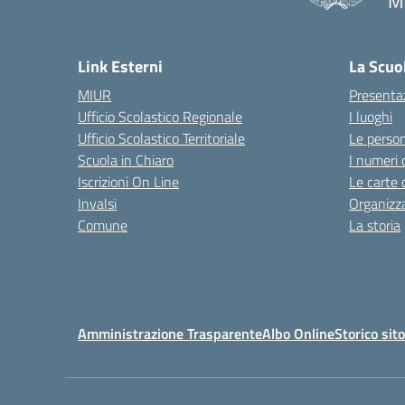
M
— 
Link Esterni
La Scuo
MIUR
Presenta
Ufficio Scolastico Regionale
I luoghi
Ufficio Scolastico Territoriale
Le perso
Scuola in Chiaro
I numeri 
Iscrizioni On Line
Le carte 
Invalsi
Organizz
Comune
La storia
Amministrazione Trasparente
Albo Online
Storico sit