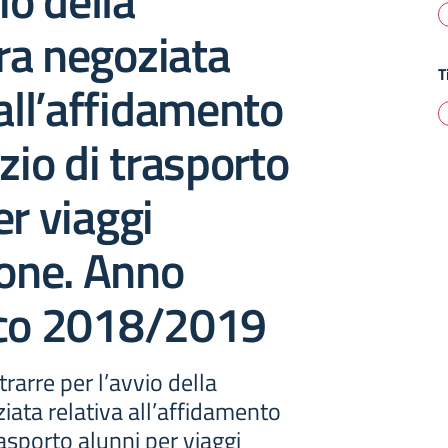
io della
ra negoziata
T
 all’affidamento
izio di trasporto
er viaggi
ione. Anno
ico 2018/2019
rarre per l’avvio della
ata relativa all’affidamento
rasporto alunni per viaggi