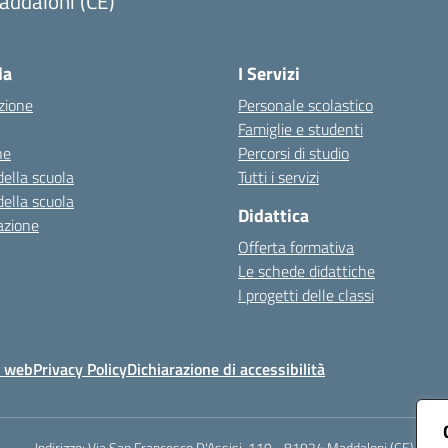
addaloni (CE)
Visita la pagina iniziale della scuola
la
I Servizi
zione
Personale scolastico
Famiglie e studenti
ne
Percorsi di studio
della scuola
Tutti i servizi
della scuola
Didattica
azione
Offerta formativa
Le schede didattiche
I progetti delle classi
o web
Privacy Policy
Dichiarazione di accessibilità
Indirizzo:
Via San Francesco D'Assisi, 119 - 81024 Maddaloni (CE)