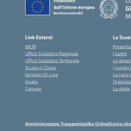
Co
G
M
— 
Link Esterni
La Scuo
MIUR
Presenta
Ufficio Scolastico Regionale
I luoghi
Ufficio Scolastico Territoriale
Le perso
Scuola in Chiaro
I numeri 
Iscrizioni On Line
Le carte 
Invalsi
Organizz
Comune
La storia
Amministrazione Trasparente
Albo Online
Storico sit