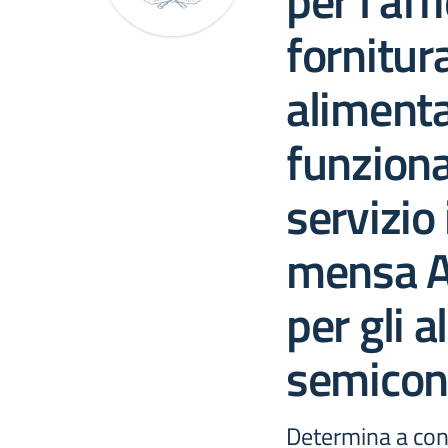
per l’af
fornitur
alimenta
funzion
servizio 
mensa A
per gli a
semiconv
Determina a cont