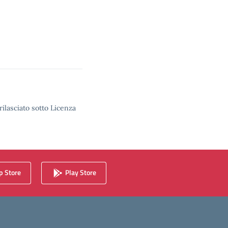
rilasciato sotto Licenza
 Store
Play Store