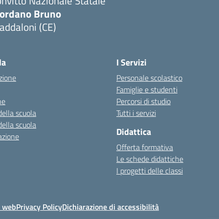
nvitto Nazionale Statale
iordano Bruno
addaloni (CE)
Visita la pagina iniziale della scuola
la
I Servizi
zione
Personale scolastico
Famiglie e studenti
ne
Percorsi di studio
della scuola
Tutti i servizi
della scuola
Didattica
azione
Offerta formativa
Le schede didattiche
I progetti delle classi
o web
Privacy Policy
Dichiarazione di accessibilità