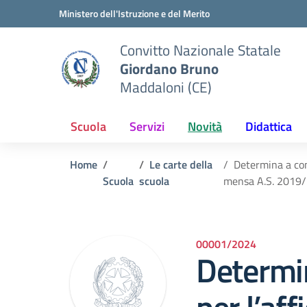
Vai ai contenuti
Vai al menu di navigazione
Vai al footer
Ministero dell'Istruzione e del Merito
Convitto Nazionale Statale
Giordano Bruno
Maddaloni (CE)
Scuola
Servizi
Novità
Didattica
Home
Le carte della
Determina a con
Scuola
scuola
mensa A.S. 2019/2
00001/2024
Determin