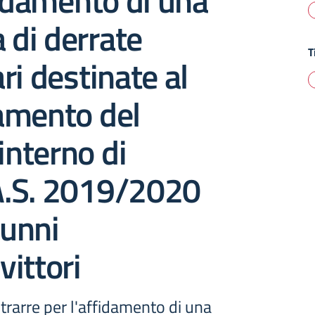
fidamento di una
a di derrate
T
ri destinate al
amento del
interno di
.S. 2019/2020
lunni
ittori
rarre per l'affidamento di una