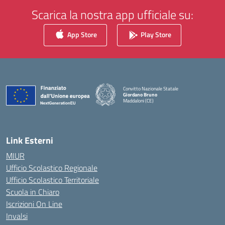
Scarica la nostra app ufficiale su:
App Store
Play Store
Convitto Nazionale Statale
Giordano Bruno
Maddaloni (CE)
— Visita la pagina iniziale della scuola
Link Esterni
MIUR
Ufficio Scolastico Regionale
Ufficio Scolastico Territoriale
Scuola in Chiaro
Iscrizioni On Line
Invalsi