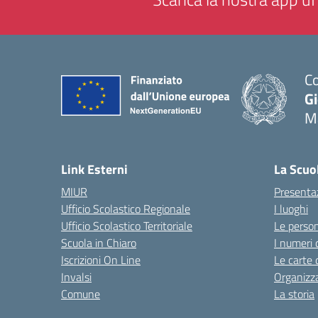
Co
G
M
— 
Link Esterni
La Scuo
MIUR
Presenta
Ufficio Scolastico Regionale
I luoghi
Ufficio Scolastico Territoriale
Le perso
Scuola in Chiaro
I numeri 
Iscrizioni On Line
Le carte 
Invalsi
Organizz
Comune
La storia