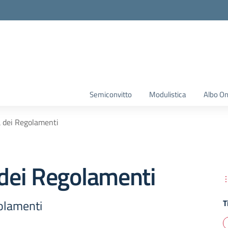
Semiconvitto
Modulistica
Albo On
a dei Regolamenti
 dei Regolamenti
golamenti
T