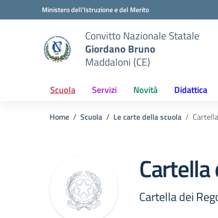
Vai ai contenuti
Vai al menu di navigazione
Vai al footer
Ministero dell'Istruzione e del Merito
Convitto Nazionale Statale
Giordano Bruno
Maddaloni (CE)
Scuola
Servizi
Novità
Didattica
Home
Scuola
Le carte della scuola
Cartell
Cartella
Cartella dei Re