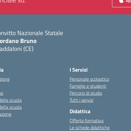
App
nvitto Nazionale Statale
iordano Bruno
addaloni (CE)
Visita la pagina iniziale della scuola
la
I Servizi
zione
Personale scolastico
Famiglie e studenti
ne
Percorsi di studio
della scuola
Tutti i servizi
della scuola
Didattica
azione
Offerta formativa
Le schede didattiche