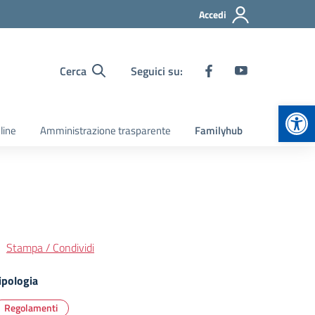
Accedi
Cerca
Seguici su:
Apr
line
Amministrazione trasparente
Familyhub
Stampa / Condividi
ipologia
Regolamenti