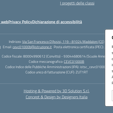
I progetti delle classi
o web
Privacy Policy
Dichiarazione di accessibilità
Indirizzo:
Via San Francesco D'Assisi, 119 - 81024 Maddaloni (CE)
9
Email:
cevc01000b@istruzione.it
Posta elettronica certificata (PEC):
cevc0
Codice fiscale: 80004990612 (Convitto) - 93044680614 (Scuole Annesse)
Codice meccanografico:
CEVC01000B
Codice Indice delle Pubbliche Amministrazioni (IPA): istsc_cevc01000b
Codice unico di fatturazione (CUF): ZUT1RT
Hosting & Powered by 3D Solution S.r.l.
Concept & Design by Designers Italia