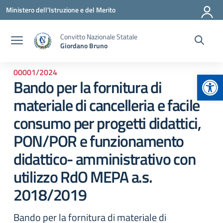
Vai ai contenuti
Vai al menu di navigazione
Vai al footer
Ministero dell'Istruzione e del Merito
Convitto Nazionale Statale
Giordano Bruno
00001/2024
Apr
Bando per la fornitura di
materiale di cancelleria e facile
consumo per progetti didattici,
PON/POR e funzionamento
didattico- amministrativo con
utilizzo RdO MEPA a.s.
2018/2019
Bando per la fornitura di materiale di