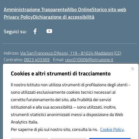
Amministrazione Trasparente
Albo Online
Storico sito web
Privacy Policy
Dichiarazione di accessibilità
Seguici su:
Indirizzo:
Via San Francesco D'Assisi, 119 - 81024 Maddaloni (CE)
Centralino:
0823 403369
Email:
cevc01000b@istruzione.it
Posta elettronica certificata (PEC):
cevc01000b@pec.istruzione.it
Cookies e altri strumenti di tracciamento
Codice fiscale: 80004990612 (Convitto) - 93044680614 (Scuole
Annesse)
Il nostro Istituto non utilizza strumenti di profilazione degli utenti -
Codice meccanografico:
CEVC01000B
sono utilizzati esclusivamente cookies tecnici necessari al
Codice Indice delle Pubbliche Amministrazioni (IPA): istsc_cevc01000b
corretto funzionamento del sito, alla fruibilità dei servizi
Codice unico di fatturazione (CUF): ZUT1RT
istituzionali e alla sua accessibilità – sono utilizzati, inoltre,
strumenti statistici anonimizzati messi a disposizione da Web
Analytics Italia.
Hosting & Powered by 3D Solution S.r.l.
Per saperne di più sul nostro sito, consulta la ns.
Cookie Policy.
Concept & Design by Designers Italia