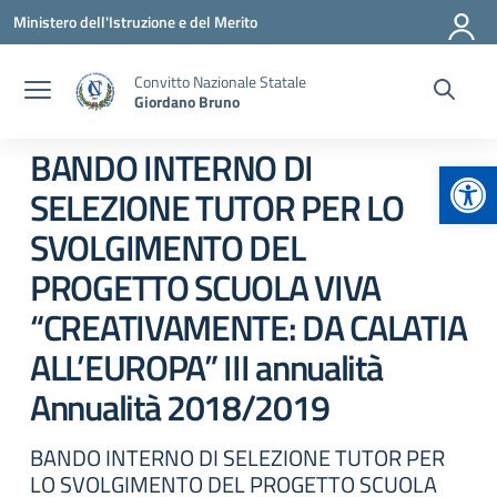
Vai ai contenuti
Vai al menu di navigazione
Vai al footer
Ministero dell'Istruzione e del Merito
Convitto Nazionale Statale
Giordano Bruno
BANDO INTERNO DI
Apr
SELEZIONE TUTOR PER LO
SVOLGIMENTO DEL
PROGETTO SCUOLA VIVA
“CREATIVAMENTE: DA CALATIA
ALL’EUROPA” III annualità
Annualità 2018/2019
BANDO INTERNO DI SELEZIONE TUTOR PER
LO SVOLGIMENTO DEL PROGETTO SCUOLA