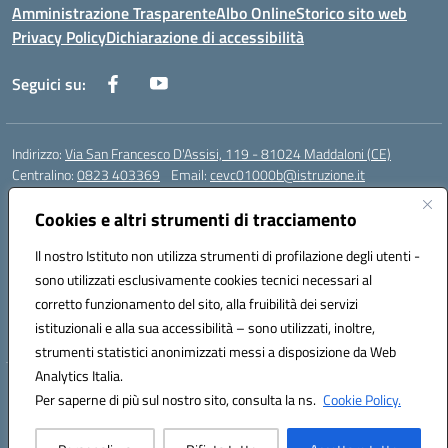
Amministrazione Trasparente
Albo Online
Storico sito web
Privacy Policy
Dichiarazione di accessibilità
Seguici su:
Indirizzo:
Via San Francesco D'Assisi, 119 - 81024 Maddaloni (CE)
Centralino:
0823 403369
Email:
cevc01000b@istruzione.it
Posta elettronica certificata (PEC):
cevc01000b@pec.istruzione.it
Cookies e altri strumenti di tracciamento
Codice fiscale: 80004990612 (Convitto) - 93044680614 (Scuole
Annesse)
Il nostro Istituto non utilizza strumenti di profilazione degli utenti -
Codice meccanografico:
CEVC01000B
sono utilizzati esclusivamente cookies tecnici necessari al
Codice Indice delle Pubbliche Amministrazioni (IPA): istsc_cevc01000b
corretto funzionamento del sito, alla fruibilità dei servizi
Codice unico di fatturazione (CUF): ZUT1RT
istituzionali e alla sua accessibilità – sono utilizzati, inoltre,
strumenti statistici anonimizzati messi a disposizione da Web
Analytics Italia.
Hosting & Powered by 3D Solution S.r.l.
Per saperne di più sul nostro sito, consulta la ns.
Cookie Policy.
Concept & Design by Designers Italia