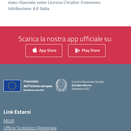
stato rilasciato sotto Licenza Creative Commons
Attribuzione 4.0 Italia.
Scarica la nostra app ufficiale su:
App Store
Play Store
Convitto Nazionale Statale
Giordano Bruno
Maddaloni (CE)
— Visita la pagina iniziale della scuola
Link Esterni
MIUR
Ufficio Scolastico Regionale