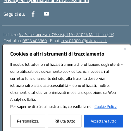
Privacy Policy
Dichiarazione di accessibilità
Seguici su:
Indirizzo:
Via San Francesco D'Assisi, 119 - 81024 Maddaloni (CE)
Centralino:
0823 403369
Email:
cevc01000b@istruzione.it
Posta elettronica certificata (PEC):
cevc01000b@pec.istruzione.it
Cookies e altri strumenti di tracciamento
Codice fiscale: 80004990612 (Convitto) - 93044680614 (Scuole
Annesse)
Il nostro Istituto non utilizza strumenti di profilazione degli utenti -
Codice meccanografico:
CEVC01000B
sono utilizzati esclusivamente cookies tecnici necessari al
Codice Indice delle Pubbliche Amministrazioni (IPA): istsc_cevc01000b
corretto funzionamento del sito, alla fruibilità dei servizi
Codice unico di fatturazione (CUF): ZUT1RT
istituzionali e alla sua accessibilità – sono utilizzati, inoltre,
strumenti statistici anonimizzati messi a disposizione da Web
Analytics Italia.
Hosting & Powered by 3D Solution S.r.l.
Per saperne di più sul nostro sito, consulta la ns.
Cookie Policy.
Concept & Design by Designers Italia
Personalizza
Rifiuta tutto
Accettare tutto