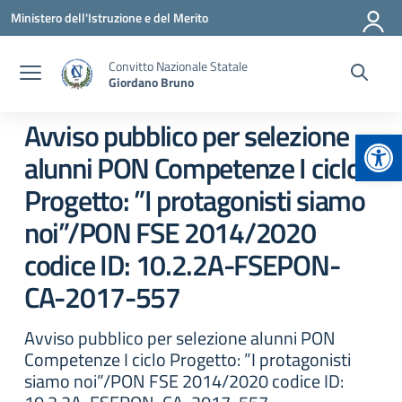
Vai ai contenuti
Vai al menu di navigazione
Vai al footer
Ministero dell'Istruzione e del Merito
Convitto Nazionale Statale
Giordano Bruno
Avviso pubblico per selezione
Apr
alunni PON Competenze I ciclo
Progetto: ”I protagonisti siamo
noi”/PON FSE 2014/2020
codice ID: 10.2.2A-FSEPON-
CA-2017-557
Avviso pubblico per selezione alunni PON
Competenze I ciclo Progetto: ”I protagonisti
siamo noi”/PON FSE 2014/2020 codice ID: