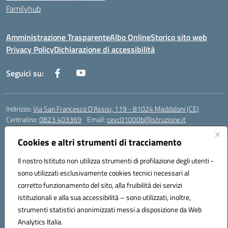
Familyhub
Amministrazione Trasparente
Albo Online
Storico sito web
Privacy Policy
Dichiarazione di accessibilità
Seguici su:
Indirizzo:
Via San Francesco D'Assisi, 119 - 81024 Maddaloni (CE)
Centralino:
0823 403369
Email:
cevc01000b@istruzione.it
Posta elettronica certificata (PEC):
cevc01000b@pec.istruzione.it
Cookies e altri strumenti di tracciamento
Codice fiscale: 80004990612 (Convitto) - 93044680614 (Scuole
Annesse)
Il nostro Istituto non utilizza strumenti di profilazione degli utenti -
Codice meccanografico:
CEVC01000B
sono utilizzati esclusivamente cookies tecnici necessari al
Codice Indice delle Pubbliche Amministrazioni (IPA): istsc_cevc01000b
corretto funzionamento del sito, alla fruibilità dei servizi
Codice unico di fatturazione (CUF): ZUT1RT
istituzionali e alla sua accessibilità – sono utilizzati, inoltre,
strumenti statistici anonimizzati messi a disposizione da Web
Analytics Italia.