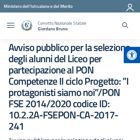
Vai ai contenuti
Vai al menu di navigazione
Vai al footer
Ministero dell'Istruzione e del Merito
Convitto Nazionale Statale
Giordano Bruno
Avviso pubblico per la selezione
Apr
degli alunni del Liceo per
partecipazione al PON
Competenze II ciclo Progetto: ”I
protagonisti siamo noi”/PON
FSE 2014/2020 codice ID:
10.2.2A-FSEPON-CA-2017-
241