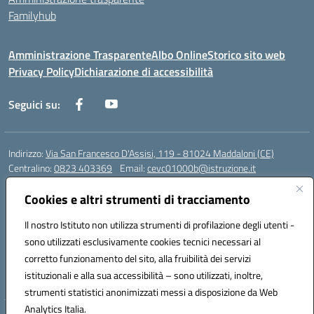
Familyhub
Amministrazione Trasparente
Albo Online
Storico sito web
Privacy Policy
Dichiarazione di accessibilità
Seguici su:
Indirizzo:
Via San Francesco D'Assisi, 119 - 81024 Maddaloni (CE)
Centralino:
0823 403369
Email:
cevc01000b@istruzione.it
Posta elettronica certificata (PEC):
cevc01000b@pec.istruzione.it
Cookies e altri strumenti di tracciamento
Codice fiscale: 80004990612 (Convitto) - 93044680614 (Scuole
Annesse)
Il nostro Istituto non utilizza strumenti di profilazione degli utenti -
Codice meccanografico:
CEVC01000B
sono utilizzati esclusivamente cookies tecnici necessari al
Codice Indice delle Pubbliche Amministrazioni (IPA): istsc_cevc01000b
corretto funzionamento del sito, alla fruibilità dei servizi
Codice unico di fatturazione (CUF): ZUT1RT
istituzionali e alla sua accessibilità – sono utilizzati, inoltre,
strumenti statistici anonimizzati messi a disposizione da Web
Analytics Italia.