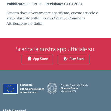
Pubblicato:
19.12.2018
-
Revisione:
04.04.2024
Eccetto dove diversamente specificato, questo articolo è
stato rilasciato sotto Licenza Creative Commons
Attribuzione 4.0 Italia.
Scarica la nostra app ufficiale su:
App Store
Play Store
Convitto Nazionale Statale
Giordano Bruno
Maddaloni (CE)
— Visita la pagina iniziale della scuola
Link Esterni