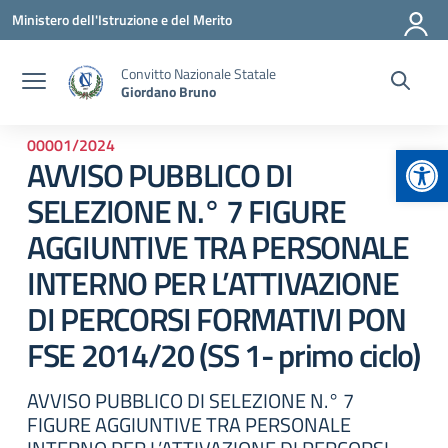
Vai ai contenuti
Vai al menu di navigazione
Vai al footer
Ministero dell'Istruzione e del Merito
Convitto Nazionale Statale
Giordano Bruno
00001/2024
Apr
AVVISO PUBBLICO DI
SELEZIONE N.° 7 FIGURE
AGGIUNTIVE TRA PERSONALE
INTERNO PER L’ATTIVAZIONE
DI PERCORSI FORMATIVI PON
FSE 2014/20 (SS 1- primo ciclo)
AVVISO PUBBLICO DI SELEZIONE N.° 7
FIGURE AGGIUNTIVE TRA PERSONALE