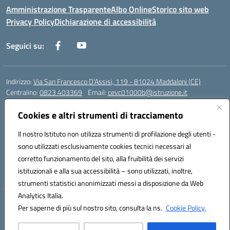
Amministrazione Trasparente
Albo Online
Storico sito web
Privacy Policy
Dichiarazione di accessibilità
Seguici su:
Indirizzo:
Via San Francesco D'Assisi, 119 - 81024 Maddaloni (CE)
Centralino:
0823 403369
Email:
cevc01000b@istruzione.it
Posta elettronica certificata (PEC):
cevc01000b@pec.istruzione.it
Cookies e altri strumenti di tracciamento
Codice fiscale: 80004990612 (Convitto) - 93044680614 (Scuole
Annesse)
Il nostro Istituto non utilizza strumenti di profilazione degli utenti -
Codice meccanografico:
CEVC01000B
sono utilizzati esclusivamente cookies tecnici necessari al
Codice Indice delle Pubbliche Amministrazioni (IPA): istsc_cevc01000b
corretto funzionamento del sito, alla fruibilità dei servizi
Codice unico di fatturazione (CUF): ZUT1RT
istituzionali e alla sua accessibilità – sono utilizzati, inoltre,
strumenti statistici anonimizzati messi a disposizione da Web
Analytics Italia.
Hosting & Powered by 3D Solution S.r.l.
Per saperne di più sul nostro sito, consulta la ns.
Cookie Policy.
Concept & Design by Designers Italia