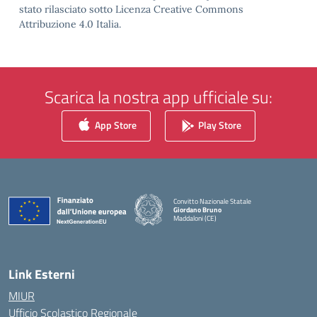
stato rilasciato sotto Licenza Creative Commons
Attribuzione 4.0 Italia.
Scarica la nostra app ufficiale su:
App Store
Play Store
Convitto Nazionale Statale
Giordano Bruno
Maddaloni (CE)
— Visita la pagina iniziale della scuola
Link Esterni
MIUR
Ufficio Scolastico Regionale