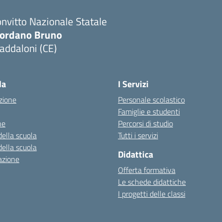
nvitto Nazionale Statale
iordano Bruno
addaloni (CE)
Visita la pagina iniziale della scuola
la
I Servizi
zione
Personale scolastico
Famiglie e studenti
ne
Percorsi di studio
della scuola
Tutti i servizi
della scuola
Didattica
azione
Offerta formativa
Le schede didattiche
I progetti delle classi