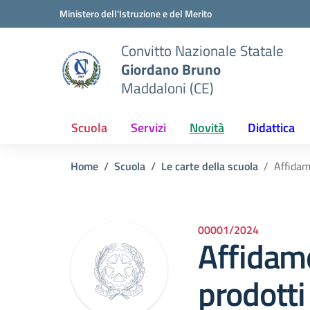
Vai ai contenuti
Vai al menu di navigazione
Vai al footer
Ministero dell'Istruzione e del Merito
Convitto Nazionale Statale
Giordano Bruno
Maddaloni (CE)
Scuola
Servizi
Novità
Didattica
Home
Scuola
Le carte della scuola
Affidam
00001/2024
Affidame
prodotti