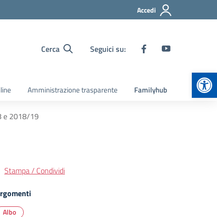
Accedi
Cerca
Seguici su:
Apr
line
Amministrazione trasparente
Familyhub
18 e 2018/19
Stampa / Condividi
rgomenti
Albo