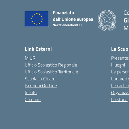
Co
G
M
— 
Link Esterni
La Scuo
MIUR
Presenta
Ufficio Scolastico Regionale
I luoghi
Ufficio Scolastico Territoriale
Le perso
Scuola in Chiaro
I numeri 
Iscrizioni On Line
Le carte 
Invalsi
Organizz
Comune
La storia