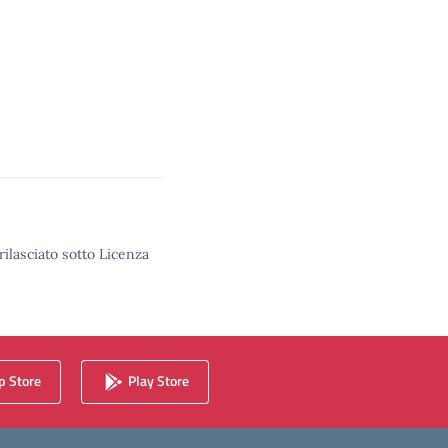
rilasciato sotto Licenza
 Store
Play Store