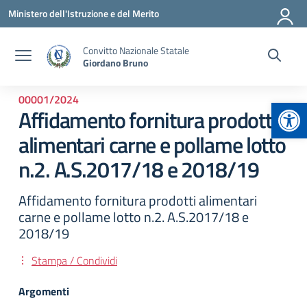
Vai ai contenuti
Vai al menu di navigazione
Vai al footer
Ministero dell'Istruzione e del Merito
Convitto Nazionale Statale
Giordano Bruno
00001/2024
Apr
Affidamento fornitura prodotti
alimentari carne e pollame lotto
n.2. A.S.2017/18 e 2018/19
Affidamento fornitura prodotti alimentari
carne e pollame lotto n.2. A.S.2017/18 e
2018/19
Stampa / Condividi
Argomenti