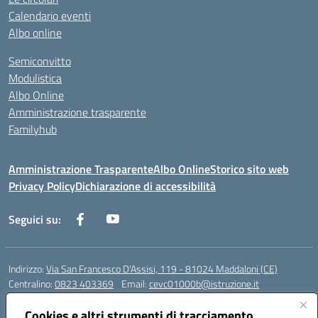
Calendario eventi
Albo online
Semiconvitto
Modulistica
Albo Online
Amministrazione trasparente
Familyhub
Amministrazione Trasparente
Albo Online
Storico sito web
Privacy Policy
Dichiarazione di accessibilità
Seguici su:
Indirizzo:
Via San Francesco D'Assisi, 119 - 81024 Maddaloni (CE)
Centralino:
0823 403369
Email:
cevc01000b@istruzione.it
Posta elettronica certificata (PEC):
cevc01000b@pec.istruzione.it
Cookies e altri strumenti di tracciamento