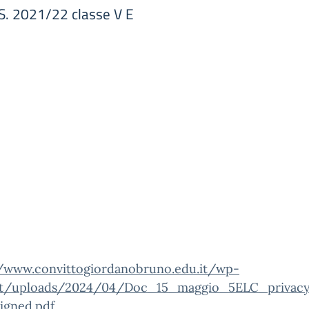
S. 2021/22 classe V E
//www.convittogiordanobruno.edu.it/wp-
t/uploads/2024/04/Doc_15_maggio_5ELC_privac
igned.pdf