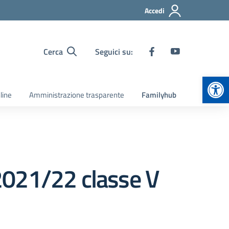
Accedi
Cerca
Seguici su:
Apr
line
Amministrazione trasparente
Familyhub
2021/22 classe V