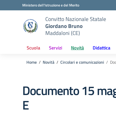
Vai ai contenuti
Vai al menu di navigazione
Vai al footer
Ministero dell'Istruzione e del Merito
Convitto Nazionale Statale
Giordano Bruno
Maddaloni (CE)
Scuola
Servizi
Novità
Didattica
Home
Novità
Circolari e comunicazioni
Doc
Documento 15 maggi
E