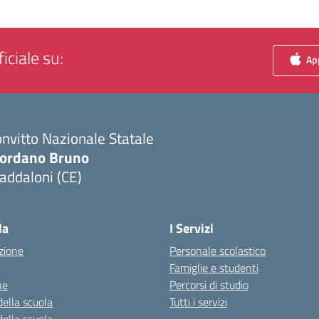
iciale su:
App
nvitto Nazionale Statale
iordano Bruno
addaloni (CE)
Visita la pagina iniziale della scuola
la
I Servizi
zione
Personale scolastico
Famiglie e studenti
ne
Percorsi di studio
della scuola
Tutti i servizi