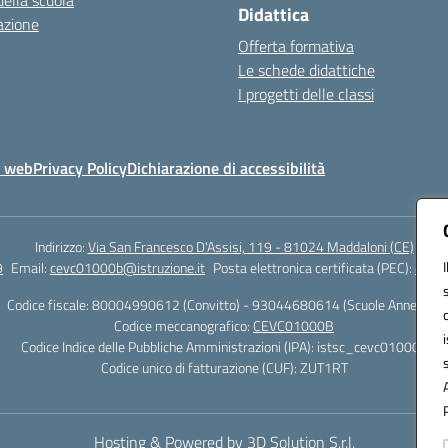
della scuola
Didattica
azione
Offerta formativa
Le schede didattiche
I progetti delle classi
o web
Privacy Policy
Dichiarazione di accessibilità
Indirizzo:
Via San Francesco D'Assisi, 119 - 81024 Maddaloni (CE)
9
Email:
cevc01000b@istruzione.it
Posta elettronica certificata (PEC):
cevc0
Codice fiscale: 80004990612 (Convitto) - 93044680614 (Scuole Annesse)
Codice meccanografico:
CEVC01000B
Codice Indice delle Pubbliche Amministrazioni (IPA): istsc_cevc01000b
Codice unico di fatturazione (CUF): ZUT1RT
Hosting & Powered by 3D Solution S.r.l.