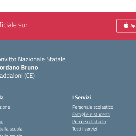
iciale su:
App
nvitto Nazionale Statale
iordano Bruno
addaloni (CE)
Visita la pagina iniziale della scuola
la
I Servizi
zione
Personale scolastico
Famiglie e studenti
ne
Percorsi di studio
della scuola
Tutti i servizi