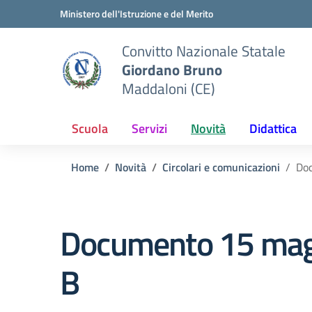
Vai ai contenuti
Vai al menu di navigazione
Vai al footer
Ministero dell'Istruzione e del Merito
Convitto Nazionale Statale
Giordano Bruno
Maddaloni (CE)
Scuola
Servizi
Novità
Didattica
Home
Novità
Circolari e comunicazioni
Doc
Documento 15 maggi
B