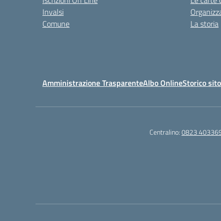
Iscrizioni On Line
Le carte 
Invalsi
Organizz
Comune
La storia
Amministrazione Trasparente
Albo Online
Storico sit
Centralino:
0823 40336