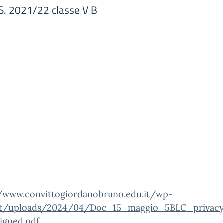
S. 2021/22 classe V B
//www.convittogiordanobruno.edu.it/wp-
t/uploads/2024/04/Doc_15_maggio_5BLC_privac
igned.pdf