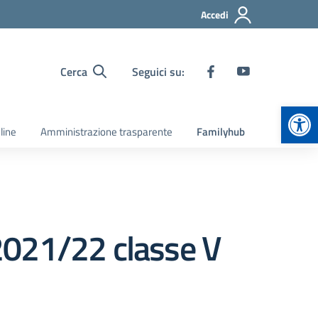
Accedi
Cerca
Seguici su:
Apr
line
Amministrazione trasparente
Familyhub
2021/22 classe V