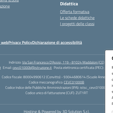
della scuola
Didattica
azione
Offerta formativa
Le schede didattiche
I progetti delle classi
o web
Privacy Policy
Dichiarazione di accessibilità
Indirizzo:
Via San Francesco D'Assisi, 119 - 81024 Maddaloni (CE)
9
Email:
cevc01000b@istruzione.it
Posta elettronica certificata (PEC):
cevc0
Codice fiscale: 80004990612 (Convitto) - 93044680614 (Scuole Annesse)
Codice meccanografico:
CEVC01000B
Codice Indice delle Pubbliche Amministrazioni (IPA): istsc_cevc01000b
Codice unico di fatturazione (CUF): ZUT1RT
Hosting & Powered by 3D Solution S.r.l.