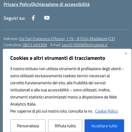
Privacy Policy
Dichiarazione di accessibilità
Seguici su:
Indirizzo:
Via San Francesco D'Assisi, 119 - 81024 Maddaloni (CE)
Centralino:
0823 403369
Email:
cevc01000b@istruzione.it
Posta elettronica certificata (PEC):
cevc01000b@pec.istruzione.it
Cookies e altri strumenti di tracciamento
Codice fiscale: 80004990612 (Convitto) - 93044680614 (Scuole
Annesse)
Il nostro Istituto non utilizza strumenti di profilazione degli utenti -
Codice meccanografico:
CEVC01000B
sono utilizzati esclusivamente cookies tecnici necessari al
Codice Indice delle Pubbliche Amministrazioni (IPA): istsc_cevc01000b
corretto funzionamento del sito, alla fruibilità dei servizi
Codice unico di fatturazione (CUF): ZUT1RT
istituzionali e alla sua accessibilità – sono utilizzati, inoltre,
strumenti statistici anonimizzati messi a disposizione da Web
Analytics Italia.
Hosting & Powered by 3D Solution S.r.l.
Per saperne di più sul nostro sito, consulta la ns.
Cookie Policy.
Concept & Design by Designers Italia
Personalizza
Rifiuta tutto
Accettare tutto