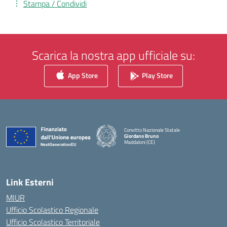
Stampa / Condividi
Scarica la nostra app ufficiale su:
App Store
Play Store
Convitto Nazionale Statale
Giordano Bruno
Maddaloni (CE)
— Visita la pagina iniziale della scuola
Link Esterni
MIUR
Ufficio Scolastico Regionale
Ufficio Scolastico Territoriale