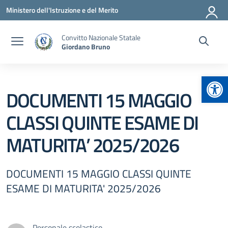
Vai ai contenuti
Vai al menu di navigazione
Vai al footer
Ministero dell'Istruzione e del Merito
Convitto Nazionale Statale
Giordano Bruno
Apr
DOCUMENTI 15 MAGGIO
CLASSI QUINTE ESAME DI
MATURITA’ 2025/2026
DOCUMENTI 15 MAGGIO CLASSI QUINTE
ESAME DI MATURITA' 2025/2026
Personale scolastico