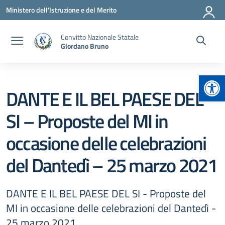
Vai ai contenuti
Vai al menu di navigazione
Vai al footer
Ministero dell'Istruzione e del Merito
Convitto Nazionale Statale
Giordano Bruno
Apr
DANTE E IL BEL PAESE DEL
SI – Proposte del MI in
occasione delle celebrazioni
del Dantedì – 25 marzo 2021
DANTE E IL BEL PAESE DEL SI - Proposte del
MI in occasione delle celebrazioni del Dantedì -
25 marzo 2021