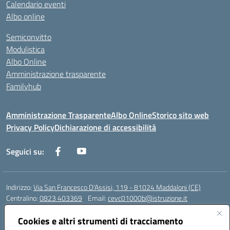
Calendario eventi
Albo online
Semiconvitto
Modulistica
Albo Online
Amministrazione trasparente
Familyhub
Amministrazione Trasparente
Albo Online
Storico sito web
Privacy Policy
Dichiarazione di accessibilità
Seguici su:
Indirizzo:
Via San Francesco D'Assisi, 119 - 81024 Maddaloni (CE)
Centralino:
0823 403369
Email:
cevc01000b@istruzione.it
Posta elettronica certificata (PEC):
cevc01000b@pec.istruzione.it
Cookies e altri strumenti di tracciamento
Codice fiscale: 80004990612 (Convitto) - 93044680614 (Scuole