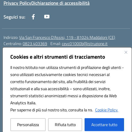
Privacy Policy
Dichiarazione di accessibilità
Seguici su:
Indirizzo:
Via San Francesco D'Assisi, 119 - 81024 Maddaloni (CE)
Centralino:
0823 403369
Email:
cevc01000b@istruzione.it
Posta elettronica certificata (PEC):
cevc01000b@pec.istruzione.it
Cookies e altri strumenti di tracciamento
Codice fiscale: 80004990612 (Convitto) - 93044680614 (Scuole
Annesse)
Il nostro Istituto non utilizza strumenti di profilazione degli utenti -
Codice meccanografico:
CEVC01000B
sono utilizzati esclusivamente cookies tecnici necessari al
Codice Indice delle Pubbliche Amministrazioni (IPA): istsc_cevc01000b
corretto funzionamento del sito, alla fruibilità dei servizi
Codice unico di fatturazione (CUF): ZUT1RT
istituzionali e alla sua accessibilità – sono utilizzati, inoltre,
strumenti statistici anonimizzati messi a disposizione da Web
Analytics Italia.
Hosting & Powered by 3D Solution S.r.l.
Per saperne di più sul nostro sito, consulta la ns.
Cookie Policy.
Concept & Design by Designers Italia
Personalizza
Rifiuta tutto
Accettare tutto