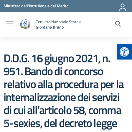
Vai ai contenuti
Vai al menu di navigazione
Vai al footer
Ministero dell'Istruzione e del Merito
Convitto Nazionale Statale
Giordano Bruno
Apr
D.D.G. 16 giugno 2021, n.
951. Bando di concorso
relativo alla procedura per la
internalizzazione dei servizi
di cui all’articolo 58, comma
5-sexies, del decreto legge