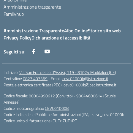
Amministrazione trasparente
Familyhub
Amministrazione Trasparente
Albo Online
Storico sito web
Privacy Policy
Dichiarazione di accessibilità
Seguici su:
Indirizzo:
Via San Francesco D'Assisi, 119 - 81024 Maddaloni (CE)
Centralino:
0823 403369
Email:
cevc01000b@istruzione.it
Posta elettronica certificata (PEC):
cevc01000b@pec.istruzione.it
Codice fiscale: 80004990612 (Convitto) - 93044680614 (Scuole
Annesse)
Codice meccanografico:
CEVC01000B
Codice Indice delle Pubbliche Amministrazioni (IPA): istsc_cevc01000b
Codice unico di fatturazione (CUF): ZUT1RT