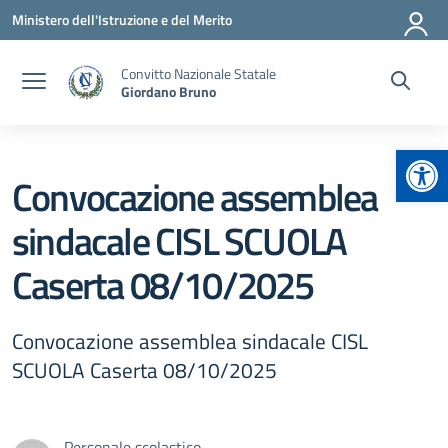
Vai ai contenuti
Vai al menu di navigazione
Vai al footer
Ministero dell'Istruzione e del Merito
Convitto Nazionale Statale
Giordano Bruno
Apr
Convocazione assemblea
sindacale CISL SCUOLA
Caserta 08/10/2025
Convocazione assemblea sindacale CISL
SCUOLA Caserta 08/10/2025
Personale scolastico