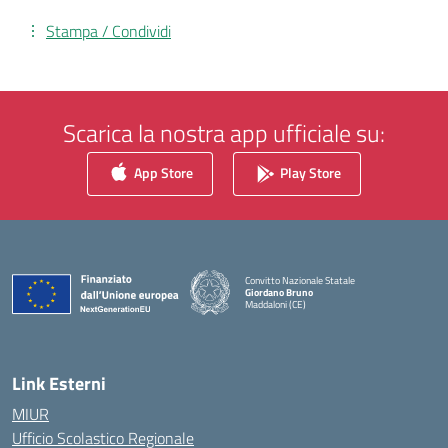
Stampa / Condividi
Scarica la nostra app ufficiale su:
App Store
Play Store
Convitto Nazionale Statale
Giordano Bruno
Maddaloni (CE)
— Visita la pagina iniziale della scuola
Link Esterni
MIUR
Ufficio Scolastico Regionale