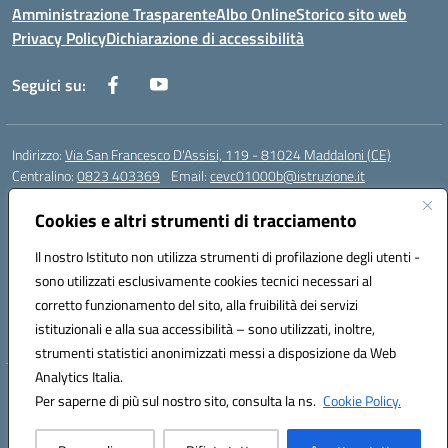
Amministrazione Trasparente
Albo Online
Storico sito web
Privacy Policy
Dichiarazione di accessibilità
Seguici su:
Indirizzo:
Via San Francesco D'Assisi, 119 - 81024 Maddaloni (CE)
Centralino:
0823 403369
Email:
cevc01000b@istruzione.it
Posta elettronica certificata (PEC):
cevc01000b@pec.istruzione.it
Cookies e altri strumenti di tracciamento
Codice fiscale: 80004990612 (Convitto) - 93044680614 (Scuole
Annesse)
Il nostro Istituto non utilizza strumenti di profilazione degli utenti -
Codice meccanografico:
CEVC01000B
sono utilizzati esclusivamente cookies tecnici necessari al
Codice Indice delle Pubbliche Amministrazioni (IPA): istsc_cevc01000b
corretto funzionamento del sito, alla fruibilità dei servizi
Codice unico di fatturazione (CUF): ZUT1RT
istituzionali e alla sua accessibilità – sono utilizzati, inoltre,
strumenti statistici anonimizzati messi a disposizione da Web
Analytics Italia.
Hosting & Powered by 3D Solution S.r.l.
Per saperne di più sul nostro sito, consulta la ns.
Cookie Policy.
Concept & Design by Designers Italia