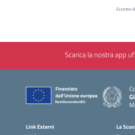
Eccetto d
Scarica la nostra app uff
Co
G
M
— 
Link Esterni
La Scuo