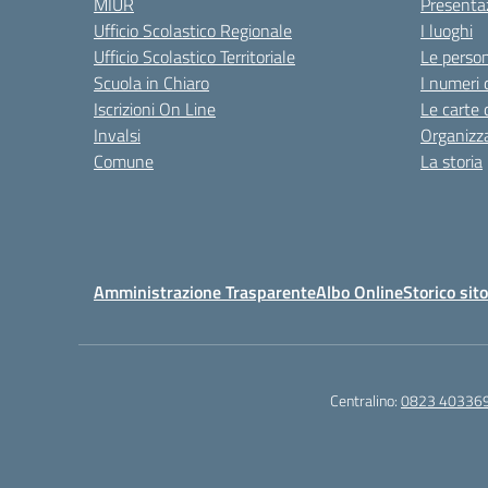
MIUR
Presenta
Ufficio Scolastico Regionale
I luoghi
Ufficio Scolastico Territoriale
Le perso
Scuola in Chiaro
I numeri 
Iscrizioni On Line
Le carte 
Invalsi
Organizz
Comune
La storia
Amministrazione Trasparente
Albo Online
Storico sit
Centralino:
0823 40336