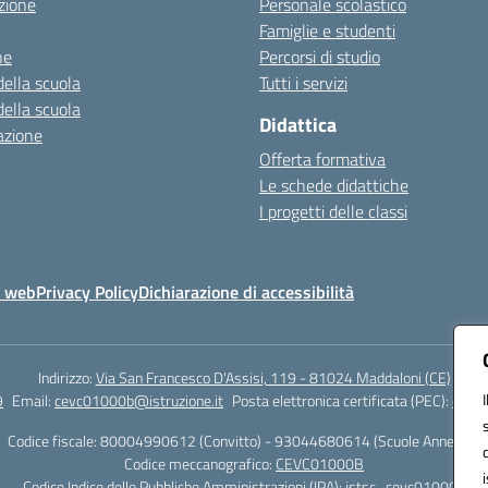
zione
Personale scolastico
Famiglie e studenti
ne
Percorsi di studio
della scuola
Tutti i servizi
della scuola
Didattica
azione
Offerta formativa
Le schede didattiche
I progetti delle classi
o web
Privacy Policy
Dichiarazione di accessibilità
Indirizzo:
Via San Francesco D'Assisi, 119 - 81024 Maddaloni (CE)
9
Email:
cevc01000b@istruzione.it
Posta elettronica certificata (PEC):
cevc0
Codice fiscale: 80004990612 (Convitto) - 93044680614 (Scuole Annesse)
Codice meccanografico:
CEVC01000B
Codice Indice delle Pubbliche Amministrazioni (IPA): istsc_cevc01000b