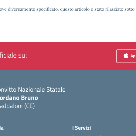
ove diversamente specificato, questo articolo è stato rilasciato sott
iciale su:
App
nvitto Nazionale Statale
iordano Bruno
addaloni (CE)
Visita la pagina iniziale della scuola
la
I Servizi