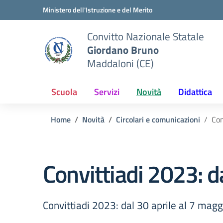
Vai ai contenuti
Vai al menu di navigazione
Vai al footer
Ministero dell'Istruzione e del Merito
Convitto Nazionale Statale
Giordano Bruno
Maddaloni (CE)
Scuola
Servizi
Novità
Didattica
Home
Novità
Circolari e comunicazioni
Con
Convittiadi 2023: d
Convittiadi 2023: dal 30 aprile al 7 magg