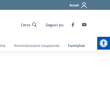
Accedi
Cerca
Seguici su:
Apr
line
Amministrazione trasparente
Familyhub