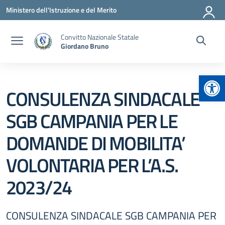
Vai ai contenuti
Vai al menu di navigazione
Vai al footer
Ministero dell'Istruzione e del Merito
Convitto Nazionale Statale
Giordano Bruno
Apr
CONSULENZA SINDACALE
SGB CAMPANIA PER LE
DOMANDE DI MOBILITA’
VOLONTARIA PER L’A.S.
2023/24
CONSULENZA SINDACALE SGB CAMPANIA PER