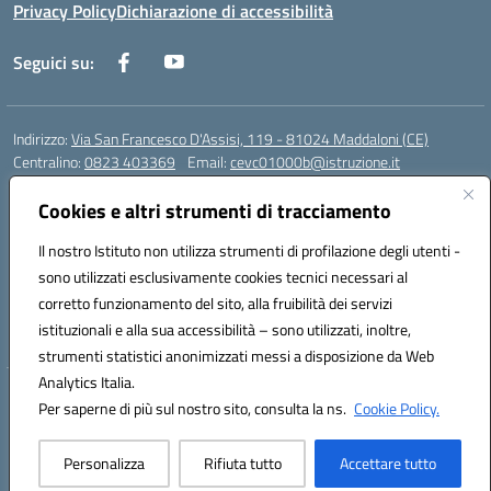
Privacy Policy
Dichiarazione di accessibilità
Seguici su:
Indirizzo:
Via San Francesco D'Assisi, 119 - 81024 Maddaloni (CE)
Centralino:
0823 403369
Email:
cevc01000b@istruzione.it
Posta elettronica certificata (PEC):
cevc01000b@pec.istruzione.it
Cookies e altri strumenti di tracciamento
Codice fiscale: 80004990612 (Convitto) - 93044680614 (Scuole
Annesse)
Il nostro Istituto non utilizza strumenti di profilazione degli utenti -
Codice meccanografico:
CEVC01000B
sono utilizzati esclusivamente cookies tecnici necessari al
Codice Indice delle Pubbliche Amministrazioni (IPA): istsc_cevc01000b
corretto funzionamento del sito, alla fruibilità dei servizi
Codice unico di fatturazione (CUF): ZUT1RT
istituzionali e alla sua accessibilità – sono utilizzati, inoltre,
strumenti statistici anonimizzati messi a disposizione da Web
Analytics Italia.
Hosting & Powered by 3D Solution S.r.l.
Per saperne di più sul nostro sito, consulta la ns.
Cookie Policy.
Concept & Design by Designers Italia
Personalizza
Rifiuta tutto
Accettare tutto