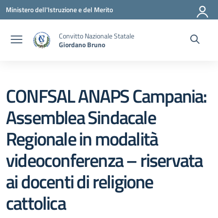
Vai ai contenuti
Vai al menu di navigazione
Vai al footer
Ministero dell'Istruzione e del Merito
Convitto Nazionale Statale
Giordano Bruno
CONFSAL ANAPS Campania:
Assemblea Sindacale
Regionale in modalità
videoconferenza – riservata
ai docenti di religione
cattolica