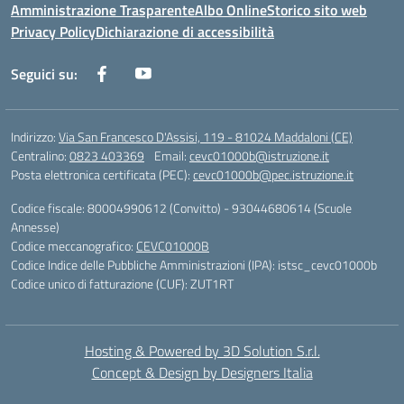
Amministrazione Trasparente
Albo Online
Storico sito web
Privacy Policy
Dichiarazione di accessibilità
Seguici su:
Indirizzo:
Via San Francesco D'Assisi, 119 - 81024 Maddaloni (CE)
Centralino:
0823 403369
Email:
cevc01000b@istruzione.it
Posta elettronica certificata (PEC):
cevc01000b@pec.istruzione.it
Codice fiscale: 80004990612 (Convitto) - 93044680614 (Scuole
Annesse)
Codice meccanografico:
CEVC01000B
Codice Indice delle Pubbliche Amministrazioni (IPA): istsc_cevc01000b
Codice unico di fatturazione (CUF): ZUT1RT
Hosting & Powered by 3D Solution S.r.l.
Concept & Design by Designers Italia