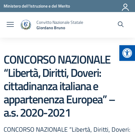
Vai ai contenuti
Vai al menu di navigazione
Vai al footer
Ministero dell'Istruzione e del Merito
Convitto Nazionale Statale
Giordano Bruno
Apr
CONCORSO NAZIONALE
“Libertà, Diritti, Doveri:
cittadinanza italiana e
appartenenza Europea” –
a.s. 2020-2021
CONCORSO NAZIONALE “Libertà, Diritti, Doveri: