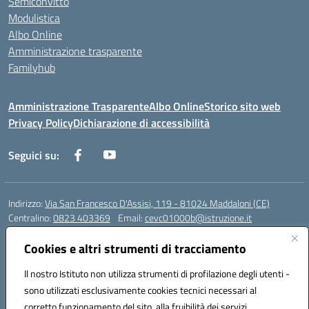
Semiconvitto
Modulistica
Albo Online
Amministrazione trasparente
Familyhub
Amministrazione Trasparente
Albo Online
Storico sito web
Privacy Policy
Dichiarazione di accessibilità
Seguici su:
Indirizzo:
Via San Francesco D'Assisi, 119 - 81024 Maddaloni (CE)
Centralino:
0823 403369
Email:
cevc01000b@istruzione.it
Posta elettronica certificata (PEC):
cevc01000b@pec.istruzione.it
Cookies e altri strumenti di tracciamento
Codice fiscale: 80004990612 (Convitto) - 93044680614 (Scuole
Annesse)
Il nostro Istituto non utilizza strumenti di profilazione degli utenti -
Codice meccanografico:
CEVC01000B
sono utilizzati esclusivamente cookies tecnici necessari al
Codice Indice delle Pubbliche Amministrazioni (IPA): istsc_cevc01000b
corretto funzionamento del sito, alla fruibilità dei servizi