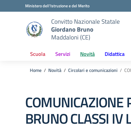
Vai ai contenuti
Vai al menu di navigazione
Vai al footer
Ministero dell'Istruzione e del Merito
Convitto Nazionale Statale
Giordano Bruno
Maddaloni (CE)
Scuola
Servizi
Novità
Didattica
Home
Novità
Circolari e comunicazioni
CO
COMUNICAZIONE P
BRUNO CLASSI IV 