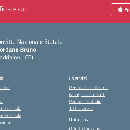
iciale su:
App
nvitto Nazionale Statale
iordano Bruno
addaloni (CE)
Visita la pagina iniziale della scuola
la
I Servizi
zione
Personale scolastico
Famiglie e studenti
ne
Percorsi di studio
della scuola
Tutti i servizi
della scuola
Didattica
azione
Offerta formativa