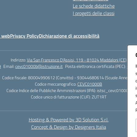
Le schede didattiche
I progetti delle classi
o web
Privacy Policy
Dichiarazione di accessibilità
Indirizzo:
Via San Francesco D'Assisi, 119 - 81024 Maddaloni (CE)
9
Email:
cevc01000b@istruzione.it
Posta elettronica certificata (PEC):
cevc0
Codice fiscale: 80004990612 (Convitto) - 93044680614 (Scuole Annesse)
Codice meccanografico:
CEVC01000B
Codice Indice delle Pubbliche Amministrazioni (IPA): istsc_cevc01000b
Codice unico di fatturazione (CUF): ZUT1RT
Hosting & Powered by 3D Solution S.r.l.
Concept & Design by Designers Italia