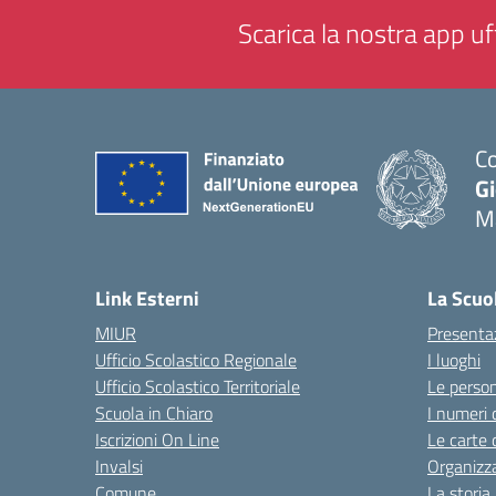
Scarica la nostra app uff
Co
G
M
— 
Link Esterni
La Scuo
MIUR
Presenta
Ufficio Scolastico Regionale
I luoghi
Ufficio Scolastico Territoriale
Le perso
Scuola in Chiaro
I numeri 
Iscrizioni On Line
Le carte 
Invalsi
Organizz
Comune
La storia