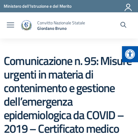
Vai ai contenuti
Vai al menu di navigazione
Vai al footer
Ministero dell'Istruzione e del Merito
Convitto Nazionale Statale
Giordano Bruno
Apr
Comunicazione n. 95: Misure
urgenti in materia di
contenimento e gestione
dell’emergenza
epidemiologica da COVID –
2019 – Certificato medico