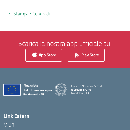
Stampa / Condividi
Scarica la nostra app ufficiale su:
App Store
Play Store
Convitto Nazionale Statale
Giordano Bruno
Maddaloni (CE)
— Visita la pagina iniziale della scuola
Link Esterni
MIUR