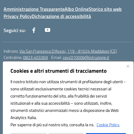
Amministrazione Trasparente
Albo Online
Storico sito web
Privacy Policy
Dichiarazione di accessibilità
Seguici su:
Indirizzo:
Via San Francesco D'Assisi, 119 - 81024 Maddaloni (CE)
Centralino:
0823 403369
Email:
cevc01000b@istruzione.it
Posta elettronica certificata (PEC):
cevc01000b@pec.istruzione.it
Cookies e altri strumenti di tracciamento
Codice fiscale: 80004990612 (Convitto) - 93044680614 (Scuole
Annesse)
Il nostro Istituto non utilizza strumenti di profilazione degli utenti -
Codice meccanografico:
CEVC01000B
sono utilizzati esclusivamente cookies tecnici necessari al
Codice Indice delle Pubbliche Amministrazioni (IPA): istsc_cevc01000b
corretto funzionamento del sito, alla fruibilità dei servizi
Codice unico di fatturazione (CUF): ZUT1RT
istituzionali e alla sua accessibilità – sono utilizzati, inoltre,
strumenti statistici anonimizzati messi a disposizione da Web
Analytics Italia.
Hosting & Powered by 3D Solution S.r.l.
Per saperne di più sul nostro sito, consulta la ns.
Cookie Policy.
Concept & Design by Designers Italia