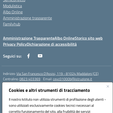
Modulistica
Albo Online
Amministrazione trasparente
Familyhub
Amministrazione Trasparente
Albo Online
Storico sito web
Privacy Policy
Dichiarazione di accessibilità
Seguici su:
Indirizzo:
Via San Francesco D'Assisi, 119 - 81024 Maddaloni (CE)
Centralino:
0823 403369
Email:
cevc01000b@istruzione.it
Posta elettronica certificata (PEC):
cevc01000b@pec.istruzione.it
Cookies e altri strumenti di tracciamento
Codice fiscale: 80004990612 (Convitto) - 93044680614 (Scuole
Annesse)
Il nostro Istituto non utilizza strumenti di profilazione degli utenti -
Codice meccanografico:
CEVC01000B
sono utilizzati esclusivamente cookies tecnici necessari al
Codice Indice delle Pubbliche Amministrazioni (IPA): istsc_cevc01000b
corretto funzionamento del sito, alla fruibilità dei servizi