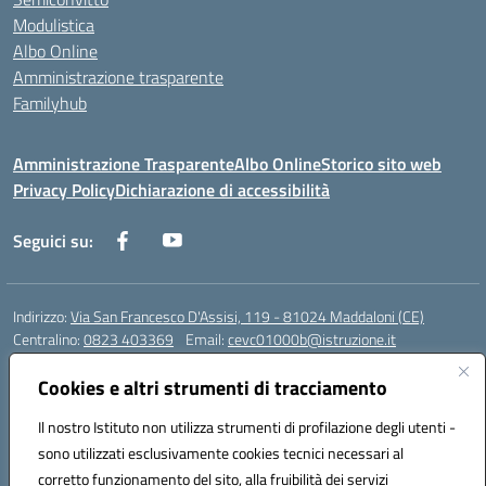
Modulistica
Albo Online
Amministrazione trasparente
Familyhub
Amministrazione Trasparente
Albo Online
Storico sito web
Privacy Policy
Dichiarazione di accessibilità
Seguici su:
Indirizzo:
Via San Francesco D'Assisi, 119 - 81024 Maddaloni (CE)
Centralino:
0823 403369
Email:
cevc01000b@istruzione.it
Posta elettronica certificata (PEC):
cevc01000b@pec.istruzione.it
Cookies e altri strumenti di tracciamento
Codice fiscale: 80004990612 (Convitto) - 93044680614 (Scuole
Annesse)
Il nostro Istituto non utilizza strumenti di profilazione degli utenti -
Codice meccanografico:
CEVC01000B
sono utilizzati esclusivamente cookies tecnici necessari al
Codice Indice delle Pubbliche Amministrazioni (IPA): istsc_cevc01000b
corretto funzionamento del sito, alla fruibilità dei servizi