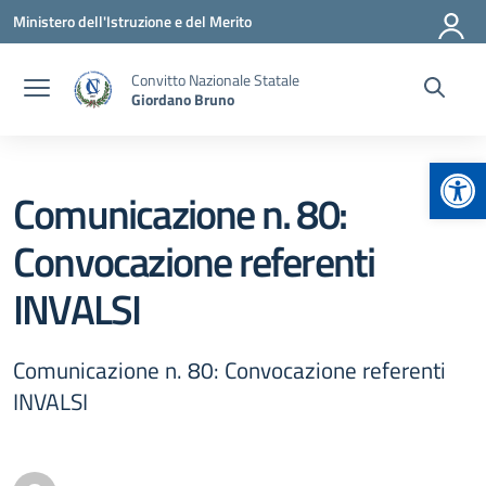
Vai ai contenuti
Vai al menu di navigazione
Vai al footer
Ministero dell'Istruzione e del Merito
Convitto Nazionale Statale
Giordano Bruno
Apr
Comunicazione n. 80:
Convocazione referenti
INVALSI
Comunicazione n. 80: Convocazione referenti
INVALSI