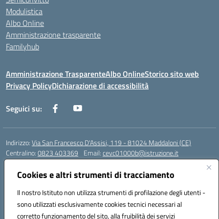
Modulistica
Albo Online
Amministrazione trasparente
Familyhub
Amministrazione Trasparente
Albo Online
Storico sito web
Privacy Policy
Dichiarazione di accessibilità
Seguici su:
Indirizzo:
Via San Francesco D'Assisi, 119 - 81024 Maddaloni (CE)
Centralino:
0823 403369
Email:
cevc01000b@istruzione.it
Posta elettronica certificata (PEC):
cevc01000b@pec.istruzione.it
Cookies e altri strumenti di tracciamento
Codice fiscale: 80004990612 (Convitto) - 93044680614 (Scuole
Annesse)
Il nostro Istituto non utilizza strumenti di profilazione degli utenti -
Codice meccanografico:
CEVC01000B
sono utilizzati esclusivamente cookies tecnici necessari al
Codice Indice delle Pubbliche Amministrazioni (IPA): istsc_cevc01000b
corretto funzionamento del sito, alla fruibilità dei servizi