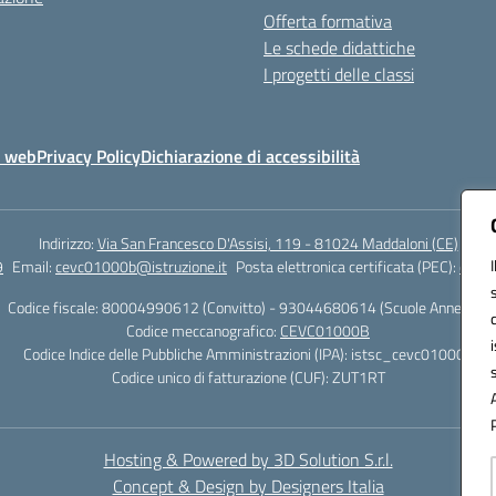
Offerta formativa
Le schede didattiche
I progetti delle classi
o web
Privacy Policy
Dichiarazione di accessibilità
Indirizzo:
Via San Francesco D'Assisi, 119 - 81024 Maddaloni (CE)
9
Email:
cevc01000b@istruzione.it
Posta elettronica certificata (PEC):
cevc0
Codice fiscale: 80004990612 (Convitto) - 93044680614 (Scuole Annesse)
Codice meccanografico:
CEVC01000B
Codice Indice delle Pubbliche Amministrazioni (IPA): istsc_cevc01000b
Codice unico di fatturazione (CUF): ZUT1RT
Hosting & Powered by 3D Solution S.r.l.
Concept & Design by Designers Italia