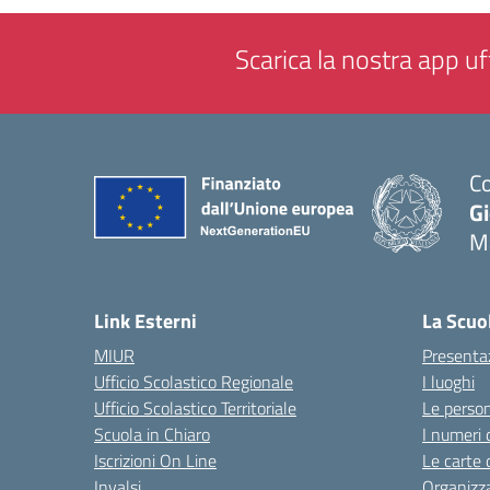
Scarica la nostra app uff
Co
G
M
— 
Link Esterni
La Scuo
MIUR
Presenta
Ufficio Scolastico Regionale
I luoghi
Ufficio Scolastico Territoriale
Le perso
Scuola in Chiaro
I numeri 
Iscrizioni On Line
Le carte 
Invalsi
Organizz