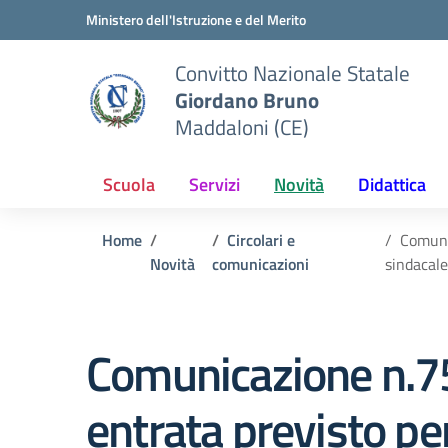
Vai ai contenuti
Vai al menu di navigazione
Vai al footer
Ministero dell'Istruzione e del Merito
Convitto Nazionale Statale
Giordano Bruno
Maddaloni (CE)
Scuola
Servizi
Novità
Didattica
Home
Circolari e
Comuni
Novità
comunicazioni
sindacale
Comunicazione n.75
entrata previsto pe