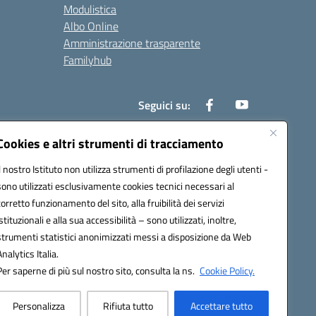
Modulistica
Albo Online
Amministrazione trasparente
Familyhub
Seguici su:
Cookies e altri strumenti di tracciamento
Il nostro Istituto non utilizza strumenti di profilazione degli utenti -
1000b@pec.istruzione.it
sono utilizzati esclusivamente cookies tecnici necessari al
corretto funzionamento del sito, alla fruibilità dei servizi
istituzionali e alla sua accessibilità – sono utilizzati, inoltre,
strumenti statistici anonimizzati messi a disposizione da Web
Analytics Italia.
Per saperne di più sul nostro sito, consulta la ns.
Cookie Policy.
Personalizza
Rifiuta tutto
Accettare tutto