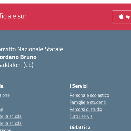
iciale su:
App
nvitto Nazionale Statale
iordano Bruno
addaloni (CE)
Visita la pagina iniziale della scuola
la
I Servizi
zione
Personale scolastico
Famiglie e studenti
ne
Percorsi di studio
della scuola
Tutti i servizi
della scuola
Didattica
azione