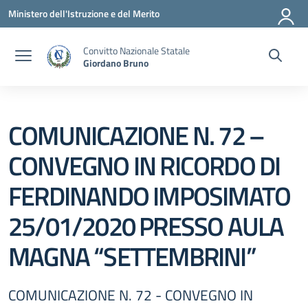
Vai ai contenuti
Vai al menu di navigazione
Vai al footer
Ministero dell'Istruzione e del Merito
Convitto Nazionale Statale
Giordano Bruno
COMUNICAZIONE N. 72 –
CONVEGNO IN RICORDO DI
FERDINANDO IMPOSIMATO
25/01/2020 PRESSO AULA
MAGNA “SETTEMBRINI”
COMUNICAZIONE N. 72 - CONVEGNO IN