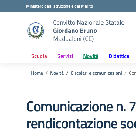
Vai ai contenuti
Vai al menu di navigazione
Vai al footer
Ministero dell'Istruzione e del Merito
Convitto Nazionale Statale
Giordano Bruno
Maddaloni (CE)
Scuola
Servizi
Novità
Didattica
Home
Novità
Circolari e comunicazioni
Com
Comunicazione n. 7
rendicontazione soc