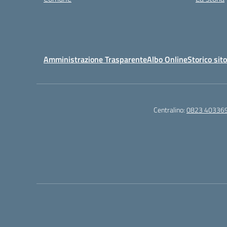
Amministrazione Trasparente
Albo Online
Storico sit
Centralino:
0823 40336