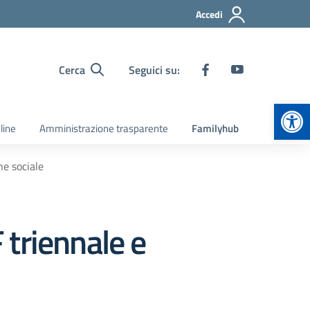
Accedi
Cerca
Seguici su:
Apr
line
Amministrazione trasparente
Familyhub
ne sociale
triennale e