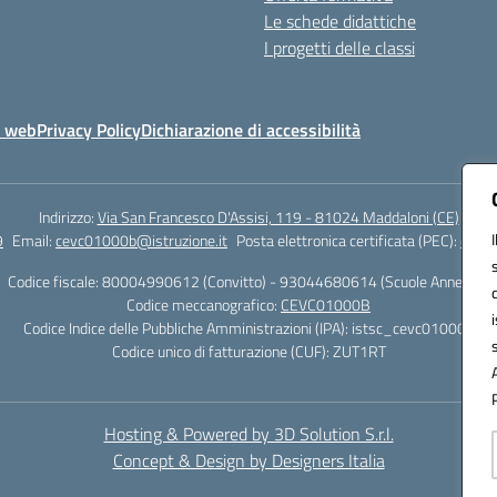
Le schede didattiche
I progetti delle classi
o web
Privacy Policy
Dichiarazione di accessibilità
Indirizzo:
Via San Francesco D'Assisi, 119 - 81024 Maddaloni (CE)
9
Email:
cevc01000b@istruzione.it
Posta elettronica certificata (PEC):
cevc0
Codice fiscale: 80004990612 (Convitto) - 93044680614 (Scuole Annesse)
Codice meccanografico:
CEVC01000B
Codice Indice delle Pubbliche Amministrazioni (IPA): istsc_cevc01000b
Codice unico di fatturazione (CUF): ZUT1RT
Hosting & Powered by 3D Solution S.r.l.
Concept & Design by Designers Italia