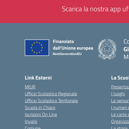
Scarica la nostra app uff
Co
G
M
— 
Link Esterni
La Scuo
MIUR
Presenta
Ufficio Scolastico Regionale
I luoghi
Ufficio Scolastico Territoriale
Le perso
Scuola in Chiaro
I numeri 
Iscrizioni On Line
Le carte 
Invalsi
Organizz
Comune
La storia