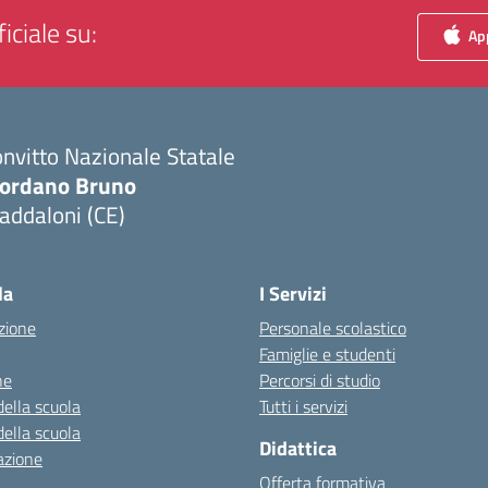
iciale su:
App
nvitto Nazionale Statale
iordano Bruno
addaloni (CE)
Visita la pagina iniziale della scuola
la
I Servizi
zione
Personale scolastico
Famiglie e studenti
ne
Percorsi di studio
della scuola
Tutti i servizi
della scuola
Didattica
azione
Offerta formativa