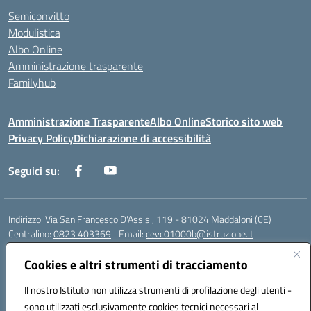
Semiconvitto
Modulistica
Albo Online
Amministrazione trasparente
Familyhub
Amministrazione Trasparente
Albo Online
Storico sito web
Privacy Policy
Dichiarazione di accessibilità
Seguici su:
Indirizzo:
Via San Francesco D'Assisi, 119 - 81024 Maddaloni (CE)
Centralino:
0823 403369
Email:
cevc01000b@istruzione.it
Posta elettronica certificata (PEC):
cevc01000b@pec.istruzione.it
Cookies e altri strumenti di tracciamento
Codice fiscale: 80004990612 (Convitto) - 93044680614 (Scuole
Annesse)
Il nostro Istituto non utilizza strumenti di profilazione degli utenti -
Codice meccanografico:
CEVC01000B
sono utilizzati esclusivamente cookies tecnici necessari al